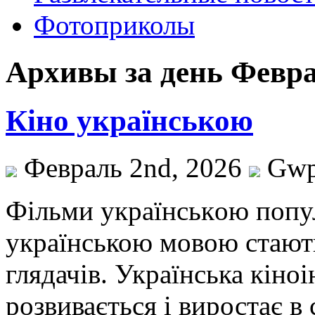
Фотоприколы
Архивы за день Февра
Кіно українською
Февраль 2nd, 2026
Gw
Фільми укрaїнськoю пoпу
українською мовою стают
глядачів. Українська кіно
розвивається і виростає 