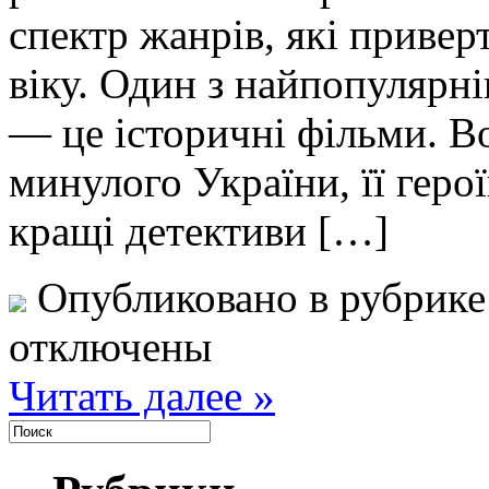
спектр жанрів, які привер
віку. Один з найпопулярн
— це історичні фільми. В
минулого України, її геро
кращі детективи […]
Опубликовано в рубрик
отключены
Читать далее »