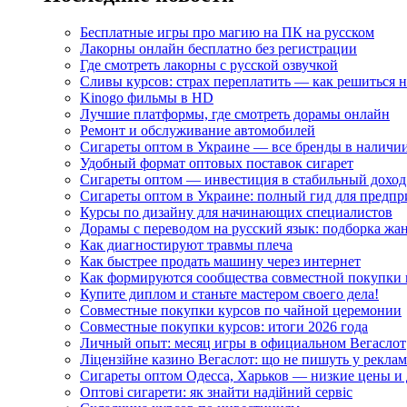
Бесплатные игры про магию на ПК на русском
Лакорны онлайн бесплатно без регистрации
Где смотреть лакорны с русской озвучкой
Сливы курсов: страх переплатить — как решиться 
Kinogo фильмы в HD
Лучшие платформы, где смотреть дорамы онлайн
Ремонт и обслуживание автомобилей
Сигареты оптом в Украине — все бренды в наличи
Удобный формат оптовых поставок сигарет
Сигареты оптом — инвестиция в стабильный доход
Сигареты оптом в Украине: полный гид для предп
Курсы по дизайну для начинающих специалистов
Дорамы с переводом на русский язык: подборка жа
Как диагностируют травмы плеча
Как быстрее продать машину через интернет
Как формируются сообщества совместной покупки 
Купите диплом и станьте мастером своего дела!
Совместные покупки курсов по чайной церемонии
Совместные покупки курсов: итоги 2026 года
Личный опыт: месяц игры в официальном Вегаслот
Ліцензійне казино Вегаслот: що не пишуть у реклам
Сигареты оптом Одесса, Харьков — низкие цены и 
Оптові сигарети: як знайти надійний сервіс