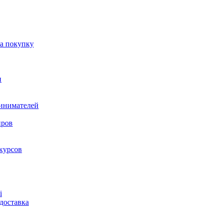
на покупку
и
ринимателей
нров
курсов
і
доставка