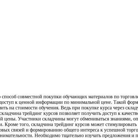
о способ совместной покупки обучающих материалов по торгов
ь доступ к ценной информации по минимальной цене. Такой фор
мить на стоимости обучения. Ведь при покупке курса через скла
 складчина трейдинг курсов позволяет получить доступ к качес
й цены. Участники складчины могут обмениваться знаниями, оп
. Кроме того, складчина трейдинг курсов может стимулировать 
овых связей и формированию общего интереса к успешной торго
внимательности. Необходимо тщательно изучать предложения и п