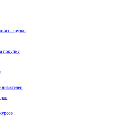
ния нагрузки
на покупку
и
ринимателей
нров
курсов