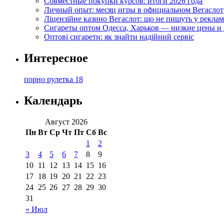
Совместные покупки курсов: итоги 2026 года
Личный опыт: месяц игры в официальном Вегаслот
Ліцензійне казино Вегаслот: що не пишуть у реклам
Сигареты оптом Одесса, Харьков — низкие цены и 
Оптові сигарети: як знайти надійний сервіс
Интересное
порно рулетка 18
Календарь
Август 2026
Пн
Вт
Ср
Чт
Пт
Сб
Вс
1
2
3
4
5
6
7
8
9
10
11
12
13
14
15
16
17
18
19
20
21
22
23
24
25
26
27
28
29
30
31
« Июл