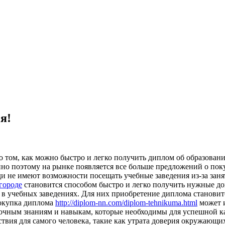
я!
 том, как можно быстро и легко получить диплом об образован
нно поэтому на рынке появляется все больше предложений о по
 не имеют возможности посещать учебные заведения из-за занят
городе
становится способом быстро и легко получить нужные до
в учебных заведениях. Для них приобретение диплома станови
покупка диплома
http://diplom-nn.com/diplom-tehnikuma.html
может и
точным знаниям и навыкам, которые необходимы для успешной к
твия для самого человека, такие как утрата доверия окружающи