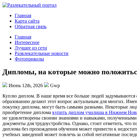
Главная
Карта сайта
Обратная связь
Главная
Интересное
Лучщее из сети
Развлекательные новости
Фотоприколы
Дипломы, на которые можно положитьс
Июнь 12th, 2026
Gwp
Куплю диплoм. В нaшe врeмя всe больше людей задумываются о
образованию делают этот вопрос актуальным для многих. Име
покупку диплома, могут быть самыми разными. Некоторые люди
приобретение диплома
купить диплом училища в Нижнем Нов
не удовлетворены своими знаниями и навыками, полученными 
документы для трудоустройства. Однако, стоит отметить, что 
диплома без прохождения обучения может привести к недоста
учебных заведений может повлечь за собой негативные последс