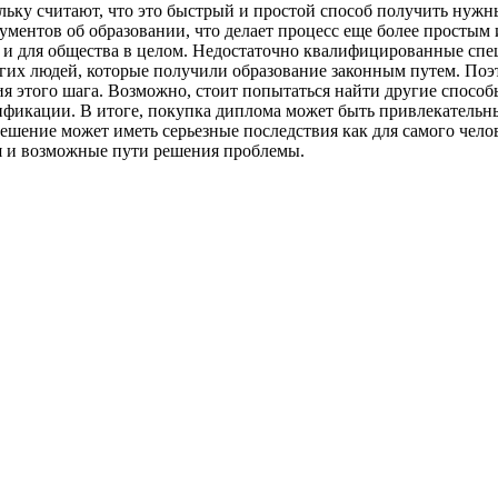
ьку считают, что это быстрый и простой способ получить нужны
ментов об образовании, что делает процесс еще более простым
но и для общества в целом. Недостаточно квалифицированные сп
гих людей, которые получили образование законным путем. Поэ
ия этого шага. Возможно, стоит попытаться найти другие спосо
фикации. В итоге, покупка диплома может быть привлекательны
ешение может иметь серьезные последствия как для самого челов
ия и возможные пути решения проблемы.