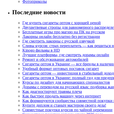
Фотоприколы
Последние новости
Где купить сигареты оптом с хорошей ценой
Двухветвевые стропы для равномерного распределе
Бесплатные игры про магию на ПК на русском
Лакорны онлайн бесплатно без регистрации
Где смотреть лакорны с русской озвучкой
Сливы курсов: страх переплатить — как решиться 
Kinogo фильмы в HD
Лучшие платформы, где смотреть дорамы онлайн
Ремонт и обслуживание автомобилей
Сигареты оптом в Украине — все бренды в наличи
Удобный формат оптовых поставок сигарет
Сигареты оптом — инвестиция в стабильный доход
Сигареты оптом в Украине: полный гид для предп
Курсы по дизайну для начинающих специалистов
Дорамы с переводом на русский язык: подборка жа
Как диагностируют травмы плеча
Как быстрее продать машину через интернет
Как формируются сообщества совместной покупки 
Купите диплом и станьте мастером своего дела!
Совместные покупки курсов по чайной церемонии