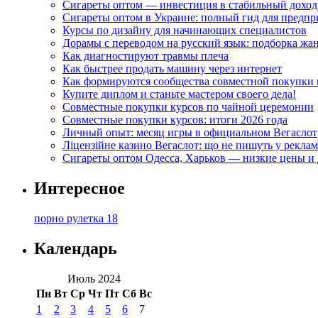
Сигареты оптом — инвестиция в стабильный доход
Сигареты оптом в Украине: полный гид для предп
Курсы по дизайну для начинающих специалистов
Дорамы с переводом на русский язык: подборка жа
Как диагностируют травмы плеча
Как быстрее продать машину через интернет
Как формируются сообщества совместной покупки 
Купите диплом и станьте мастером своего дела!
Совместные покупки курсов по чайной церемонии
Совместные покупки курсов: итоги 2026 года
Личный опыт: месяц игры в официальном Вегаслот
Ліцензійне казино Вегаслот: що не пишуть у реклам
Сигареты оптом Одесса, Харьков — низкие цены и 
Интересное
порно рулетка 18
Календарь
Июль 2024
Пн
Вт
Ср
Чт
Пт
Сб
Вс
1
2
3
4
5
6
7