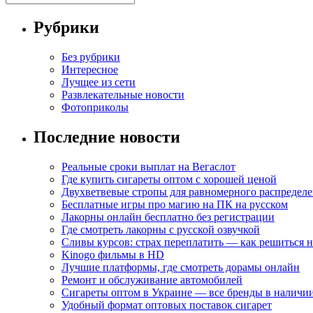
Рубрики
Без рубрики
Интересное
Лучщее из сети
Развлекательные новости
Фотоприколы
Последние новости
Реальные сроки выплат на Вегаслот
Где купить сигареты оптом с хорошей ценой
Двухветвевые стропы для равномерного распределе
Бесплатные игры про магию на ПК на русском
Лакорны онлайн бесплатно без регистрации
Где смотреть лакорны с русской озвучкой
Сливы курсов: страх переплатить — как решиться 
Kinogo фильмы в HD
Лучшие платформы, где смотреть дорамы онлайн
Ремонт и обслуживание автомобилей
Сигареты оптом в Украине — все бренды в наличи
Удобный формат оптовых поставок сигарет