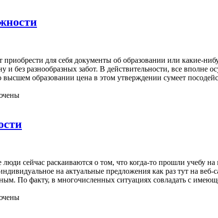
ожности
 приобрести для себя документы об образовании или какие-нибу
 и без разнообразных забот. В действительности, все вполне осу
ы о высшем образовании цена в этом утверждении сумеет посодей
ючены
ости
люди сейчас раскаиваются о том, что когда-то прошли учебу на
дивидуальное на актуальные предложения как раз тут на веб-сай
ным. По факту, в многочисленных ситуациях совладать с имеющ
ючены