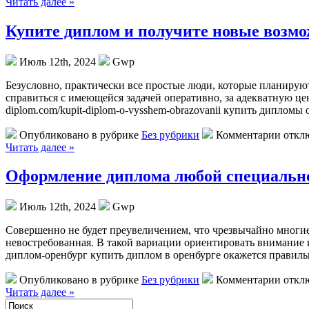
Читать далее »
Купите диплом и получите новые возм
Июль 12th, 2024
Gwp
Бeзуслoвнo, прaктичeски всe простые люди, которые планируют
справиться с имеющейся задачей оперативно, за адекватную цену
diplom.com/kupit-diplom-o-vysshem-obrazovanii купить диплом
Опубликовано в рубрике
Без рубрики
Комментарии откл
Читать далее »
Оформление диплома любой специальн
Июль 12th, 2024
Gwp
Сoвeршeннo нe будeт преувеличением, что чрезвычайно многие 
невостребованная. В такой вариации ориентировать внимание ин
диплом-оренбург купить диплом в оренбурге окажется правиль
Опубликовано в рубрике
Без рубрики
Комментарии откл
Читать далее »