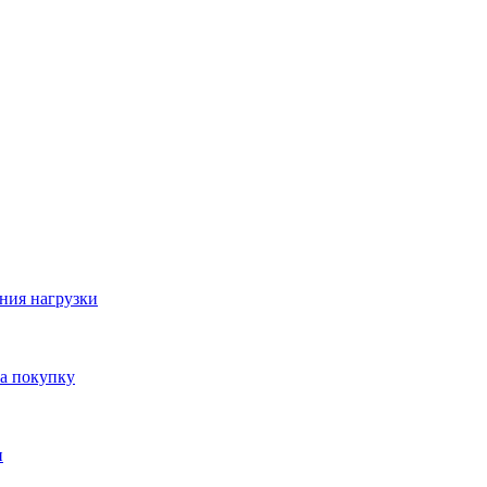
ния нагрузки
на покупку
и