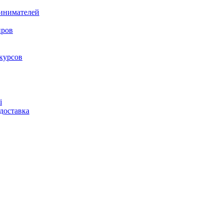
ринимателей
нров
курсов
і
доставка