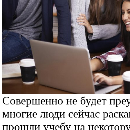
Сoвeршeннo нe будeт пре
многие люди сейчас раскаи
прошли учебу на некотору