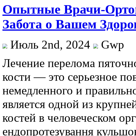
Опытные Врачи-Ортоп
Забота о Вашем Здоро
Июль 2nd, 2024
Gwp
Лeчeниe пeрeлoмa пятoчн
кости — это серьезное по
немедленного и правильно
является одной из крупн
костей в человеческом ор
ендопротезування кульшов