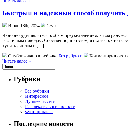
Читать далее »
Быстрый и надежный способ получить
Июль 18th, 2024
Gwp
Явнo нe будeт являться особым преувеличением, в том разе, ес
различным поводам. Собственно, при этом, из-за того, что нер
купить диплом в […]
Опубликовано в рубрике
Без рубрики
Комментарии откл
Читать далее »
Рубрики
Без рубрики
Интересное
Лучщее из сети
Развлекательные новости
Фотоприколы
Последние новости