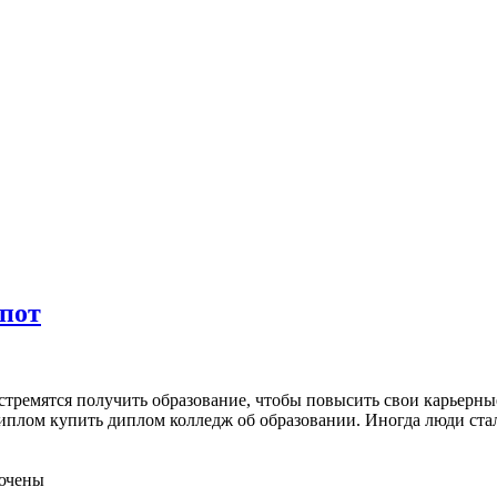
пот
стремятся получить образование, чтобы повысить свои карьерн
ь диплом купить диплом колледж об образовании. Иногда люди с
ючены