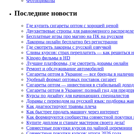
Фотоприколы
Последние новости
Где купить сигареты оптом с хорошей ценой
Двухветвевые стропы для равномерного распределе
Бесплатные игры про магию на ПК на русском
Лакорны онлайн бесплатно без регистрации
Где смотреть лакорны с русской озвучкой
Сливы курсов: страх переплатить — как решиться 
Kinogo фильмы в HD
Лучшие платформы, где смотреть дорамы онлайн
Ремонт и обслуживание автомобилей
Сигареты оптом в Украине — все бренды в наличи
Удобный формат оптовых поставок сигарет
Сигареты оптом — инвестиция в стабильный доход
Сигареты оптом в Украине: полный гид для предп
Курсы по дизайну для начинающих специалистов
Дорамы с переводом на русский язык: подборка жа
Как диагностируют травмы плеча
Как быстрее продать машину через интернет
Как формируются сообщества совместной покупки 
Купите диплом и станьте мастером своего дела!
Совместные покупки курсов по чайной церемонии
Совместные покупки курсов: итоги 2026 года