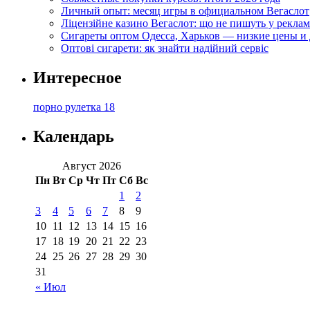
Личный опыт: месяц игры в официальном Вегаслот
Ліцензійне казино Вегаслот: що не пишуть у реклам
Сигареты оптом Одесса, Харьков — низкие цены и 
Оптові сигарети: як знайти надійний сервіс
Интересное
порно рулетка 18
Календарь
Август 2026
Пн
Вт
Ср
Чт
Пт
Сб
Вс
1
2
3
4
5
6
7
8
9
10
11
12
13
14
15
16
17
18
19
20
21
22
23
24
25
26
27
28
29
30
31
« Июл