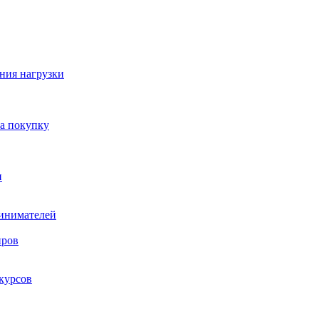
ния нагрузки
на покупку
и
ринимателей
нров
курсов