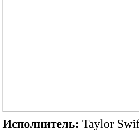
Испoлнитeль:
Taylor Swif