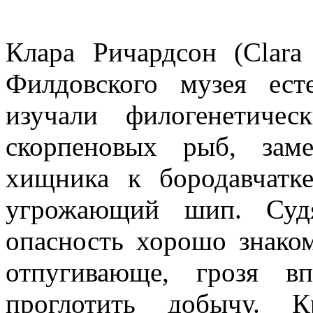
Клара Ричардсон (Clara
Филдовского музея ест
изучали филогенетиче
скорпеновых рыб, зам
хищника к бородавчатк
угрожающий шип. Суд
опасность хорошо знако
отпугивающе, грозя в
проглотить добычу. 