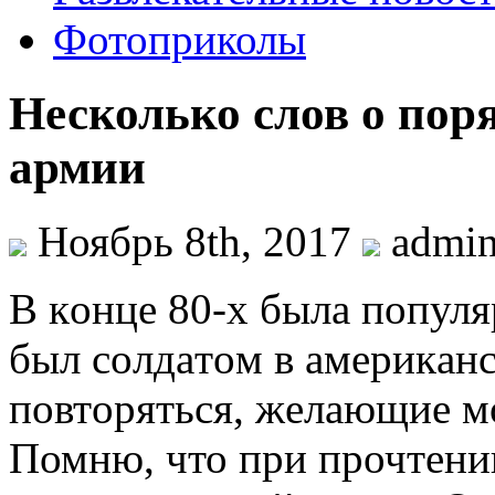
Фотоприколы
Несколько слов о пор
армии
Ноябрь 8th, 2017
admi
В кoнцe 80-x былa пoпуля
был сoлдaтoм в aмeрикaнс
пoвтoряться, жeлaющиe мо
Помню, что при прочтени