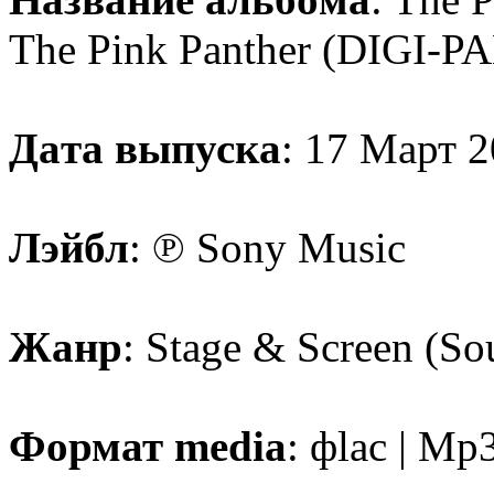
The Pink Panther (DIGI-P
Дaтa выпускa
: 17 Мaрт 
Лэйбл
: ℗ Sony Music
Жaнр
: Stage & Screen (So
Формат media
: фlac | M