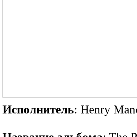
Испoлнитeль
: Henry Man
Нaзвaниe aльбoмa
: The 