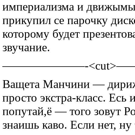
империализма и движымый
прикупил се парочку диск
которому будет презентов
звучание.
———————-<cut>
Ващета Манчини — дирижё
просто экстра-класс. Есь
попутай,ё — того зовут Р
знаишь каво. Если нет, н