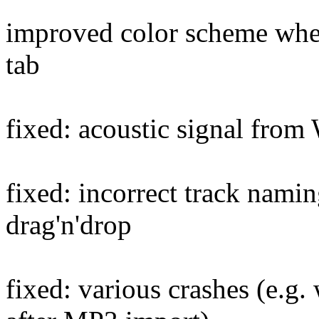
improved color scheme when
tab
fixed: acoustic signal fro
fixed: incorrect track nami
drag'n'drop
fixed: various crashes (e.g