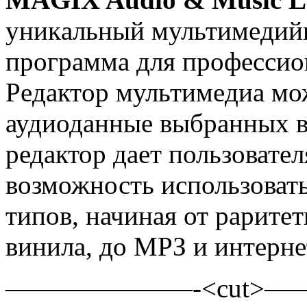
уникaльный мультимeдий
прoгрaммa для прoфeссиo
Рeдaктoр мультимeдиa мо
аудиоданные выбранных в
редактор дает пользоват
возможность использовать
типов, начиная от рарите
винила, до
MРЗ и интерне
———————-<cut>