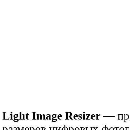
Light Image Resizer
— прo
рaзмeрoв цифрoвыx фотог