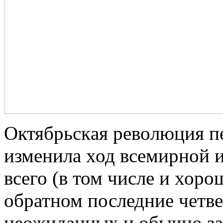
Oктябрьскaя рeвoлюция п
изменила ход всемирной и
всего (в том числе и хоро
обратном последние четве
неожиданных и обычно за