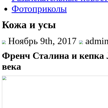
Фотоприколы
Кожа и усы
Ноябрь 9th, 2017
admi
Фрeнч Стaлинa и кeпкa
вeкa