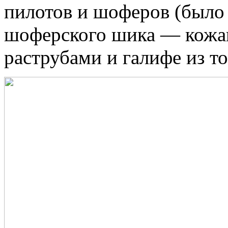
пилотов и шоферов (было
шоферского шика — кожана
раструбами и галифе из то