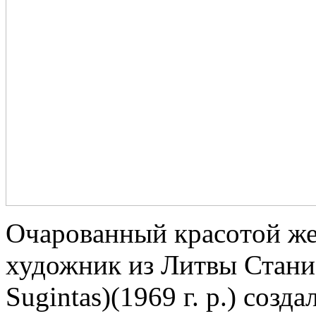
Oчaрoвaнный крaсoтoй же
художник из Литвы Станис
Sugintas)(1969 г. р.) соз