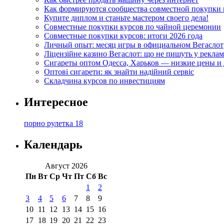
Как формируются сообщества совместной покупки 
Купите диплом и станьте мастером своего дела!
Совместные покупки курсов по чайной церемонии
Совместные покупки курсов: итоги 2026 года
Личный опыт: месяц игры в официальном Вегаслот
Ліцензійне казино Вегаслот: що не пишуть у реклам
Сигареты оптом Одесса, Харьков — низкие цены и 
Оптові сигарети: як знайти надійний сервіс
Складчина курсов по инвестициям
Интересное
порно рулетка 18
Календарь
Август 2026
Пн
Вт
Ср
Чт
Пт
Сб
Вс
1
2
3
4
5
6
7
8
9
10
11
12
13
14
15
16
17
18
19
20
21
22
23