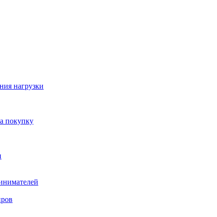
ния нагрузки
на покупку
и
ринимателей
нров