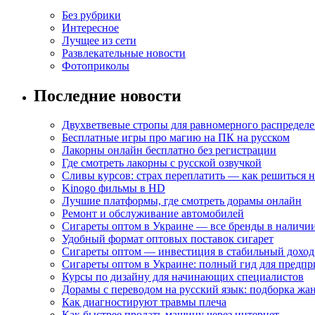
Без рубрики
Интересное
Лучщее из сети
Развлекательные новости
Фотоприколы
Последние новости
Двухветвевые стропы для равномерного распределе
Бесплатные игры про магию на ПК на русском
Лакорны онлайн бесплатно без регистрации
Где смотреть лакорны с русской озвучкой
Сливы курсов: страх переплатить — как решиться 
Kinogo фильмы в HD
Лучшие платформы, где смотреть дорамы онлайн
Ремонт и обслуживание автомобилей
Сигареты оптом в Украине — все бренды в наличи
Удобный формат оптовых поставок сигарет
Сигареты оптом — инвестиция в стабильный доход
Сигареты оптом в Украине: полный гид для предп
Курсы по дизайну для начинающих специалистов
Дорамы с переводом на русский язык: подборка жа
Как диагностируют травмы плеча
Как быстрее продать машину через интернет