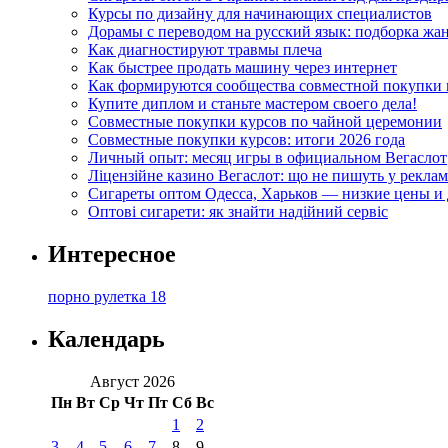
Курсы по дизайну для начинающих специалистов
Дорамы с переводом на русский язык: подборка жа
Как диагностируют травмы плеча
Как быстрее продать машину через интернет
Как формируются сообщества совместной покупки 
Купите диплом и станьте мастером своего дела!
Совместные покупки курсов по чайной церемонии
Совместные покупки курсов: итоги 2026 года
Личный опыт: месяц игры в официальном Вегаслот
Ліцензійне казино Вегаслот: що не пишуть у реклам
Сигареты оптом Одесса, Харьков — низкие цены и 
Оптові сигарети: як знайти надійний сервіс
Интересное
порно рулетка 18
Календарь
Август 2026
Пн
Вт
Ср
Чт
Пт
Сб
Вс
1
2
3
4
5
6
7
8
9