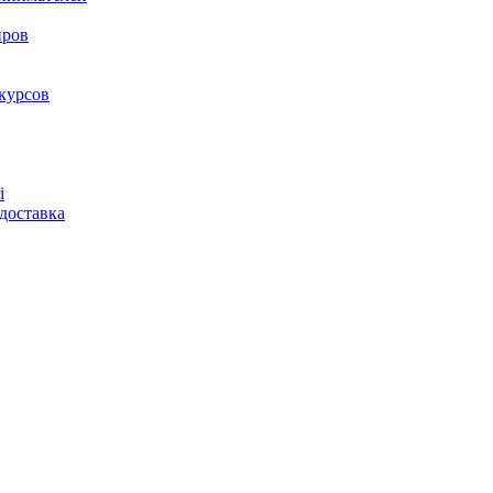
нров
курсов
і
доставка