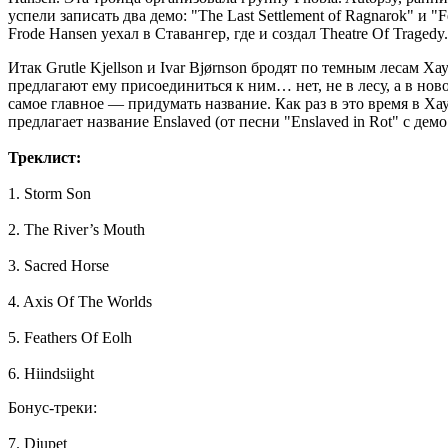
успели записать два демо: "The Last Settlement of Ragnarok" и "
Frode Hansen уехал в Ставангер, где и создал Theatre Of Tragedy.
Итак Grutle Kjellson и Ivar Bjørnson бродят по темным лесам Ха
предлагают ему присоединиться к ним… нет, не в лесу, а в нов
самое главное — придумать название. Как раз в это время в Ха
предлагает название Enslaved (от песни "Enslaved in Rot" с демо
Треклист:
1. Storm Son
2. The River’s Mouth
3. Sacred Horse
4. Axis Of The Worlds
5. Feathers Of Eolh
6. Hiindsiight
Бонус-треки:
7. Djupet