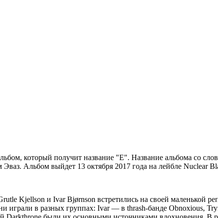
ьбом, который получит название "E". Название альбома со слов
 Эваз. Альбом выйдет 13 октября 2017 года на лейбле Nuclear Bl
le Kjellson и Ivar Bjørnson встретились на своей маленькой ре
играли в разных группах: Ivar — в thrash-банде Obnoxious, Trym 
ний Darkthrone были их основными источниками вдохновения. В 