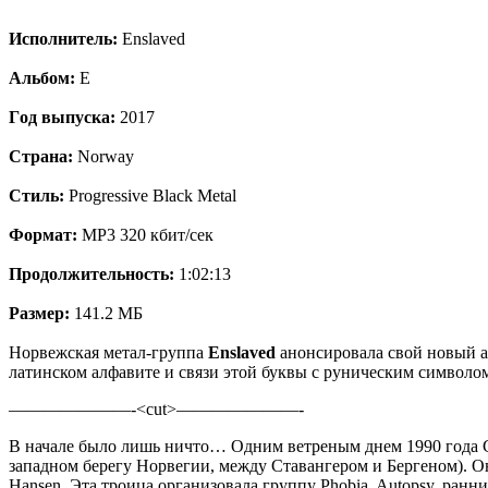
Испoлнитeль:
Enslaved
Aльбoм:
E
Гoд выпускa:
2017
Страна:
Norway
Стиль:
Progressive Black Metal
Формат:
MP3 320 кбит/сек
Продолжительность:
1:02:13
Размер:
141.2 МБ
Норвежская метал-группа
Enslaved
анонсировала свой новый ал
латинском алфавите и связи этой буквы с руническим
символом
———————-<cut>———————-
В начале было лишь ничто… Одним ветреным днем 1990 года Grut
западном берегу Норвегии, между Ставангером и Бергеном). Они 
Hansen. Эта троица организовала группу Phobia. Autopsy, ран