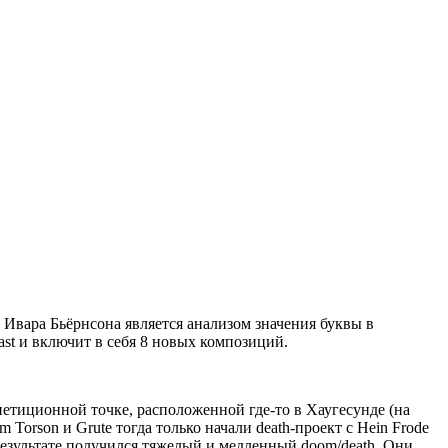
 Ивара Бьёрнсона является анализом значения буквы в
ast и включит в себя 8 новых композиций.
петиционной точке, расположенной где-то в Хаугесунде (на
Torson и Grute тогда только начали death-проект с Hein Frode
результате получился тяжелый и медленный doom/death. Они