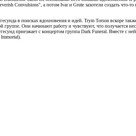
Feverish Convulsions", а потом Ivar и Grute захотели создать что-
угесунда в поисках вдохновения и идей. Trym Torson вскоре также
ой группе. Они начинают работу и чувствуют, что получается не
угесунд приезжает с концертом группа Dark Funeral. Вместе с не
 Immortal).