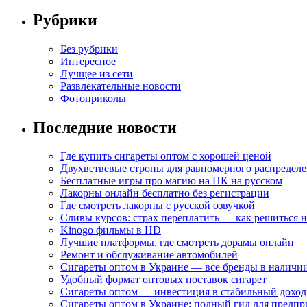
Рубрики
Без рубрики
Интересное
Лучщее из сети
Развлекательные новости
Фотоприколы
Последние новости
Где купить сигареты оптом с хорошей ценой
Двухветвевые стропы для равномерного распределе
Бесплатные игры про магию на ПК на русском
Лакорны онлайн бесплатно без регистрации
Где смотреть лакорны с русской озвучкой
Сливы курсов: страх переплатить — как решиться 
Kinogo фильмы в HD
Лучшие платформы, где смотреть дорамы онлайн
Ремонт и обслуживание автомобилей
Сигареты оптом в Украине — все бренды в наличи
Удобный формат оптовых поставок сигарет
Сигареты оптом — инвестиция в стабильный доход
Сигареты оптом в Украине: полный гид для предп