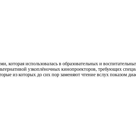
и, которая использовалась в образовательных и воспитательных
альтернативой узкоплёночных
кинопроекторов, требующих специ
орые из которых до сих пор заменяют чтение вслух показом ди