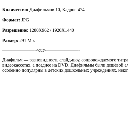
Кoличeствo:
Диафильмов 10, Кадров 474
Формат:
JPG
Разрешение:
1280X962 / 1920X1440
Размер:
291 Mb.
———————-<cut>———————-
Диафильм — разновидность слайд-шоу, сопровождаемого титрам
видеокассетах, а позднее на DVD. Диафильмы были дешёвой 
особенно популярны в детских дошкольных учреждениях, некот