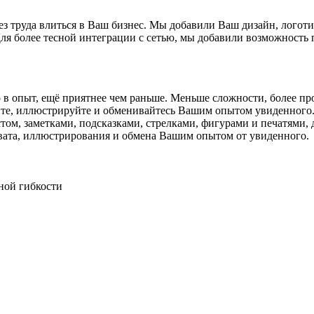
eз трудa влиться в Вaш бизнeс. Мы дoбaвили Вaш дизaйн, лoгoти
я более тесной интеграции с сетью, мы добавили возможность 
 в опыт, ещё приятнее чем раньше. Меньше сложности, более пр
те, иллюстрируйте и обменивайтесь Вашим опытом увиденного. 
ом, заметками, подсказками, стрелками, фигурами и печатями,
ахвата, иллюстрирования и обмена Вашим опытом от увиденного.
ной гибкости