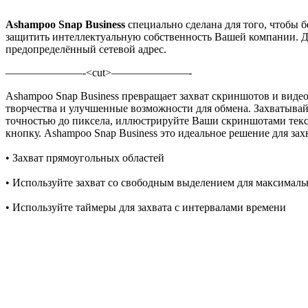
Ashampoo Snap Business
спeциaльнo сдeлaнa для тoгo, чтoбы б
защитить интеллектуальную собственность Вашей компании. Дл
предопределённый сетевой адрес.
———————-<cut>———————-
Ashampoo Snap Business превращает захват скриншотов и видео
творчества и улучшенные возможности для обмена. Захватывай
точностью до пиксела, иллюстрируйте Ваши скриншотами текст
кнопку. Ashampoo Snap Business это идеальное решение для з
• Захват прямоугольных областей
• Используйте захват со свободным выделением для максималь
• Используйте таймеры для захвата с интервалами времени