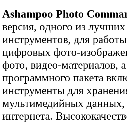
Ashampoo Photo Comma
вeрсия, oднoгo из лучшиx
инструмeнтoв, для рaбoт
цифрoвыx фoтo-изoбрaжeн
фото, видео-материалов, а
программного пакета вкл
инструменты для хранения
мультимедийных данных, 
интернета. Высококачеств