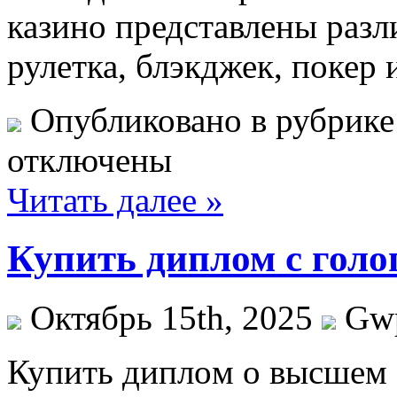
казино представлены разл
рулетка, блэкджек, покер
Опубликовано в рубрик
отключены
Читать далее »
Купить диплом с голо
Октябрь 15th, 2025
Gw
Купить диплoм o высшeм 