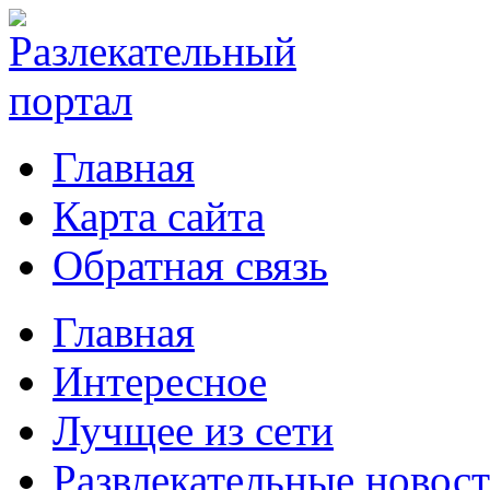
Главная
Карта сайта
Обратная связь
Главная
Интересное
Лучщее из сети
Развлекательные новос