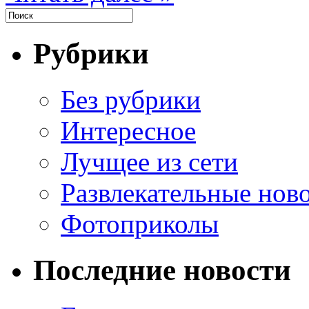
Рубрики
Без рубрики
Интересное
Лучщее из сети
Развлекательные нов
Фотоприколы
Последние новости