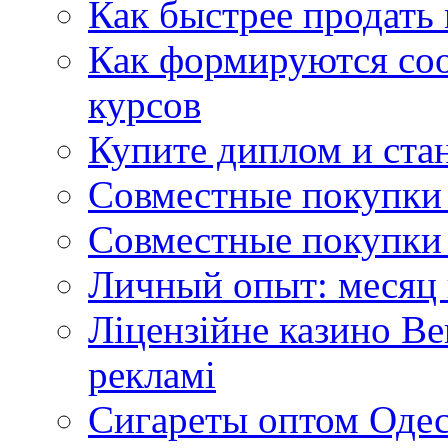
Как быстрее продать
Как формируются со
курсов
Купите диплом и стан
Совместные покупки 
Совместные покупки 
Личный опыт: месяц 
Ліцензійне казино Ве
рекламі
Сигареты оптом Одес