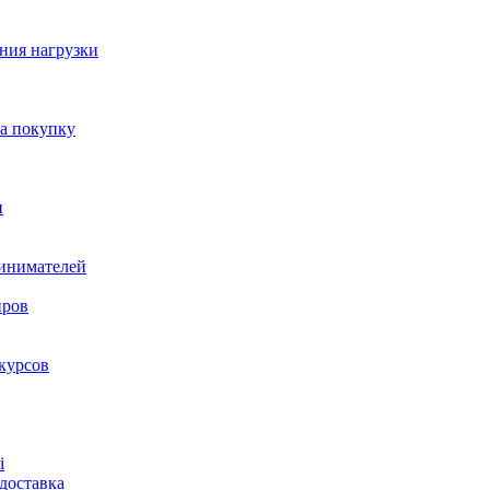
ния нагрузки
на покупку
и
ринимателей
нров
курсов
і
доставка