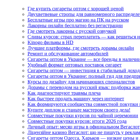
Где купить сигареты оптом с хорошей ценой
Двухветвевые стропы для равномерного распределе
Бесплатные игры про магию на ПК на русском
Лакорны онлайн бесплатно без регистрации
Где смотреть лакорны с русской озвучкой
Сливы курсов: страх переплатить — как решиться 
Kinogo фильмы в HD
Лучшие платформы, где смотреть дорамы онлайн
Ремонт и обслуживание автомобилей
Сигареты оптом в Украине — все бренды в наличи
Удобный формат оптовых поставок сигарет
Сигареты оптом — инвестиция в стабильный доход
Сигареты оптом в Украине: полный гид для предп
Курсы по дизайну для начинающих специалистов
Дорамы с переводом на русский язык: подборка жа
Как диагностируют травмы плеча
Как быстрее продать машину через интернет
Как формируются сообщества совместной покупки 
Купите диплом и станьте мастером своего дела!
Совместные покупки курсов по чайной церемонии
Совместные покупки курсов: итоги 2026 года
Личный опыт: месяц игры в официальном Вегаслот
Ліцензійне казино Вегаслот: що не пишуть у реклам
Сигареты оптом Одесса, Харьков — низкие цены и 