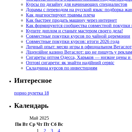
Курсы по дизайну для начинающих специалистов
Дорамы с переводом на русский язык: подборка жа
Как диагностируют травмы плеча
Как быстрее продать машину через интернет
Как формируются сообщества совместной покупки 
Купите диплом и станьте мастером своего дела!
Совместные покупки курсов по чайной церемонии
Совместные покупки курсов: итоги 2026 года
Личный опыт: месяц игры в официальном Вегаслот
Ліцензійне казино Вегаслот: що не пишуть у реклам
Сигареты оптом Одесса, Харьков — низкие цены и 
Оптові сигарети: як знайти надійний сервіс
Складчина курсов по инвестициям
Интересное
порно рулетка 18
Календарь
Май 2025
Пн
Вт
Ср
Чт
Пт
Сб
Вс
1
2
3
4