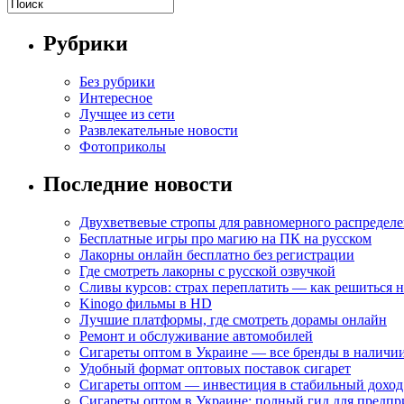
Рубрики
Без рубрики
Интересное
Лучщее из сети
Развлекательные новости
Фотоприколы
Последние новости
Двухветвевые стропы для равномерного распределе
Бесплатные игры про магию на ПК на русском
Лакорны онлайн бесплатно без регистрации
Где смотреть лакорны с русской озвучкой
Сливы курсов: страх переплатить — как решиться 
Kinogo фильмы в HD
Лучшие платформы, где смотреть дорамы онлайн
Ремонт и обслуживание автомобилей
Сигареты оптом в Украине — все бренды в наличи
Удобный формат оптовых поставок сигарет
Сигареты оптом — инвестиция в стабильный доход
Сигареты оптом в Украине: полный гид для предп