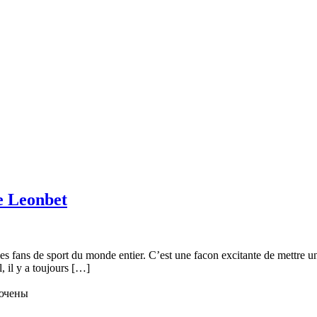
de Leonbet
i les fans de sport du monde entier. C’est une facon excitante de mettre u
, il y a toujours […]
ючены