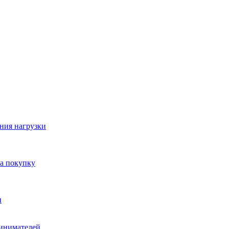
ния нагрузки
на покупку
и
ринимателей