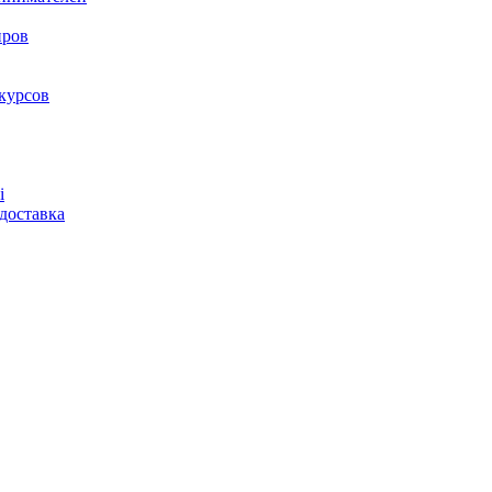
нров
курсов
і
доставка