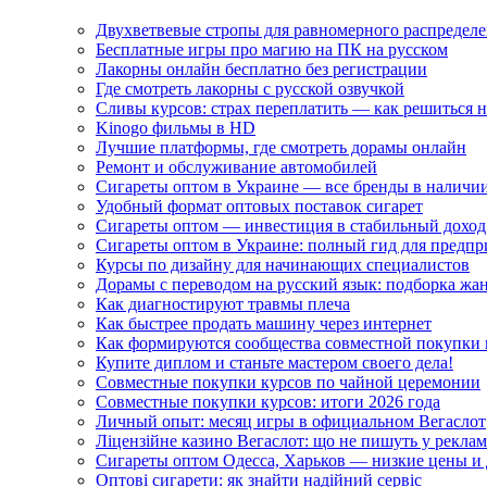
Двухветвевые стропы для равномерного распределе
Бесплатные игры про магию на ПК на русском
Лакорны онлайн бесплатно без регистрации
Где смотреть лакорны с русской озвучкой
Сливы курсов: страх переплатить — как решиться 
Kinogo фильмы в HD
Лучшие платформы, где смотреть дорамы онлайн
Ремонт и обслуживание автомобилей
Сигареты оптом в Украине — все бренды в наличи
Удобный формат оптовых поставок сигарет
Сигареты оптом — инвестиция в стабильный доход
Сигареты оптом в Украине: полный гид для предп
Курсы по дизайну для начинающих специалистов
Дорамы с переводом на русский язык: подборка жа
Как диагностируют травмы плеча
Как быстрее продать машину через интернет
Как формируются сообщества совместной покупки 
Купите диплом и станьте мастером своего дела!
Совместные покупки курсов по чайной церемонии
Совместные покупки курсов: итоги 2026 года
Личный опыт: месяц игры в официальном Вегаслот
Ліцензійне казино Вегаслот: що не пишуть у реклам
Сигареты оптом Одесса, Харьков — низкие цены и 
Оптові сигарети: як знайти надійний сервіс