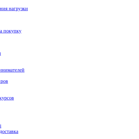
ния нагрузки
на покупку
и
ринимателей
нров
курсов
і
доставка