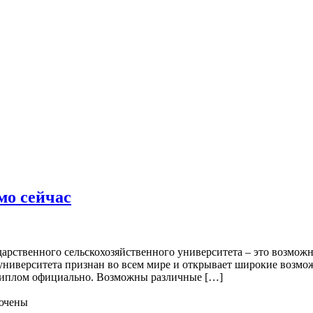
мо сейчас
ственного сельскохозяйственного университета – это возможно
университета признан во всем мире и открывает широкие возмож
ь диплом официально. Возможны различные […]
ючены