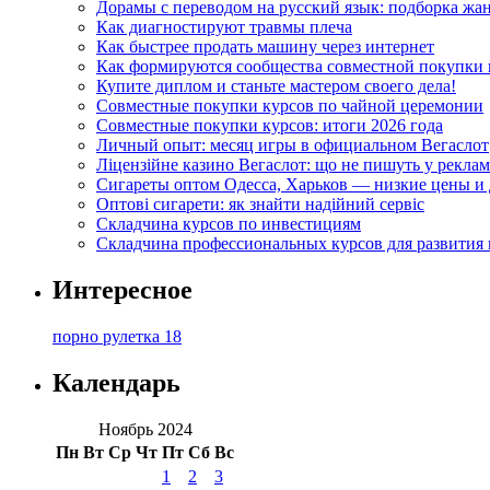
Дорамы с переводом на русский язык: подборка жа
Как диагностируют травмы плеча
Как быстрее продать машину через интернет
Как формируются сообщества совместной покупки 
Купите диплом и станьте мастером своего дела!
Совместные покупки курсов по чайной церемонии
Совместные покупки курсов: итоги 2026 года
Личный опыт: месяц игры в официальном Вегаслот
Ліцензійне казино Вегаслот: що не пишуть у реклам
Сигареты оптом Одесса, Харьков — низкие цены и 
Оптові сигарети: як знайти надійний сервіс
Складчина курсов по инвестициям
Складчина профессиональных курсов для развития
Интересное
порно рулетка 18
Календарь
Ноябрь 2024
Пн
Вт
Ср
Чт
Пт
Сб
Вс
1
2
3