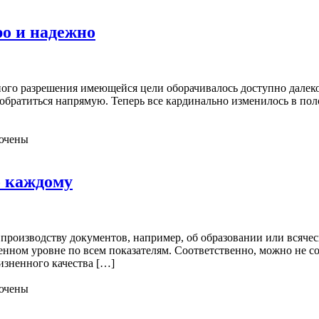
ро и надежно
ого разрешения имеющейся цели оборачивалось доступно далеко 
 обратиться напрямую. Теперь все кардинально изменилось в по
ючены
о каждому
 производству документов, например, об образовании или всяче
венном уровне по всем показателям. Соответственно, можно не 
изненного качества […]
ючены