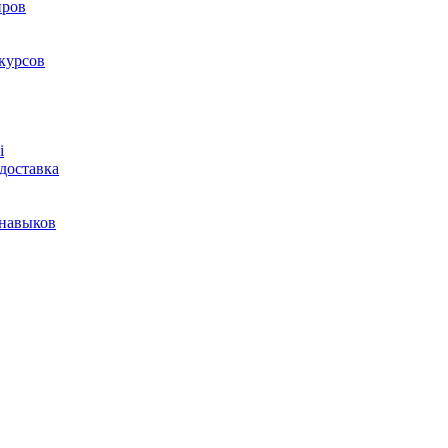
нров
курсов
і
доставка
 навыков