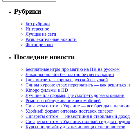
Рубрики
Без рубрики
Интересное
Лучщее из сети
Развлекательные новости
Фотоприколы
Последние новости
Бесплатные игры про магию на ПК на русском
Лакорны онлайн бесплатно без регистрации
Где смотреть лакорны с русской озвучкой
Сливы курсов: страх переплатить — как решиться 
Kinogo фильмы в HD
Лучшие платформы, где смотреть дорамы онлайн
Ремонт и обслуживание автомобилей
Сигареты оптом в Украине — все бренды в наличи
Удобный формат оптовых поставок сигарет
Сигареты оптом — инвестиция в стабильный доход
Сигареты оптом в Украине: полный гид для предп
Курсы по дизайну для начинающих специалистов