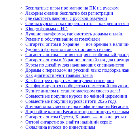
Бесплатные игры про магию на ПК на русском
Лакорны онлайн бесплатно без регистрации
Где смотреть лакорны с русской озвучкой
Сливы курсов: страх переплатить — как решиться 
Kinogo фильмы в HD
Лучшие платформы, где смотреть дорамы онлайн
Ремонт и обслуживание автомобилей
Сигареты оптом в Украине — все бренды в наличи
Удобный формат оптовых поставок сигарет
Сигареты оптом — инвестиция в стабильный доход
Сигареты оптом в Украине: полный гид для предп
Курсы по дизайну для начинающих специалистов
Дорамы с переводом на русский язык: подборка жа
Как диагностируют травмы плеча
Как быстрее продать машину через интернет
Как формируются сообщества совместной покупки 
Купите диплом и станьте мастером своего дела!
Совместные покупки курсов по чайной церемонии
Совместные покупки курсов: итоги 2026 года
Личный опыт: месяц игры в официальном Вегаслот
Ліцензійне казино Вегаслот: що не пишуть у реклам
Сигареты оптом Одесса, Харьков — низкие цены и 
Оптові сигарети: як знайти надійний сервіс
Складчина курсов по инвестициям