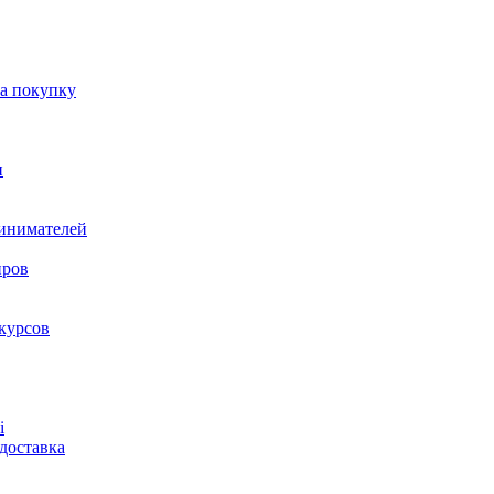
на покупку
и
ринимателей
нров
курсов
і
доставка