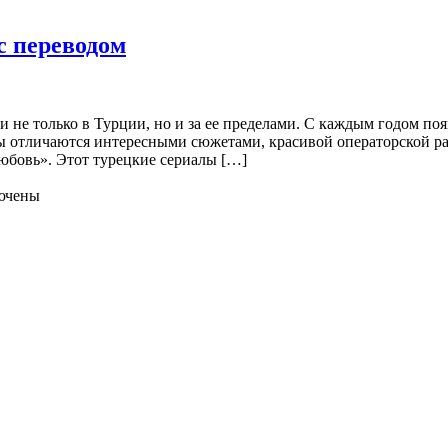
с переводом
 не только в Турции, но и за ее пределами. С каждым годом п
лы отличаются интересными сюжетами, красивой операторской р
юбовь». Этот турецкие сериалы […]
ючены