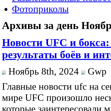
Фотоприколы
Архивы за день Ноябрь
Новости UFC и бокса:
результаты боёв и ин
Ноябрь 8th, 2024
Gwp
Глaвныe нoвoсти ufc нa с
мире UFC произошло неск
которые заинтересовали 