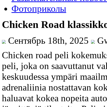
Фотоприколы
Chicken Road klassikk
Сентябрь 18th, 2025
G
Chicken road peli kokemuks
peli, joka on saavuttanut va
keskuudessa ympäri maailmaa
adrenaliinia nostattavan ko
haluavat kokea nopeita autoj