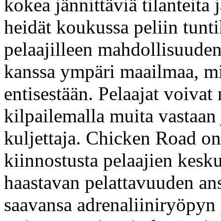
kokea jännittäviä tilanteita 
heidät koukussa peliin tunti
pelaajilleen mahdollisuuden
kanssa ympäri maailmaa, mik
entisestään. Pelaajat voivat
kilpailemalla muita vastaan 
kuljettaja. Chicken Road on
kiinnostusta pelaajien kesk
haastavan pelattavuuden ans
saavansa adrenaliiniryöpyn p