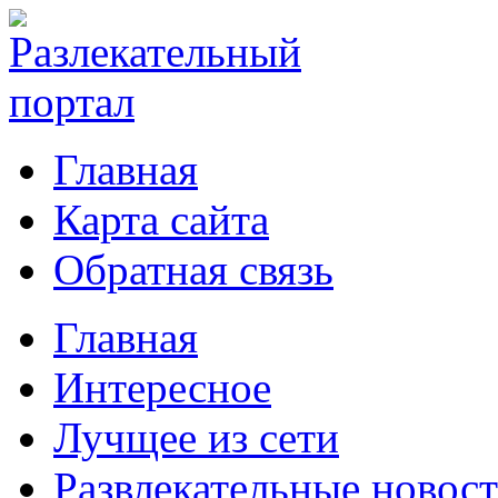
Главная
Карта сайта
Обратная связь
Главная
Интересное
Лучщее из сети
Развлекательные новос