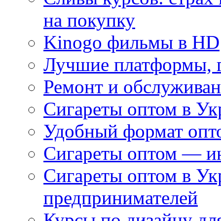
на покупку
Kinogo фильмы в HD
Лучшие платформы, г
Ремонт и обслуживан
Сигареты оптом в Ук
Удобный формат опто
Сигареты оптом — ин
Сигареты оптом в Ук
предпринимателей
Курсы по дизайну дл