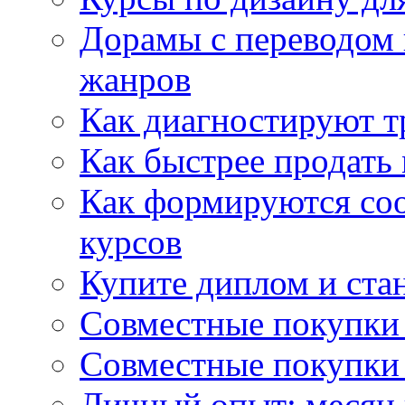
Дорамы с переводом 
жанров
Как диагностируют т
Как быстрее продать
Как формируются со
курсов
Купите диплом и стан
Совместные покупки 
Совместные покупки 
Личный опыт: месяц 