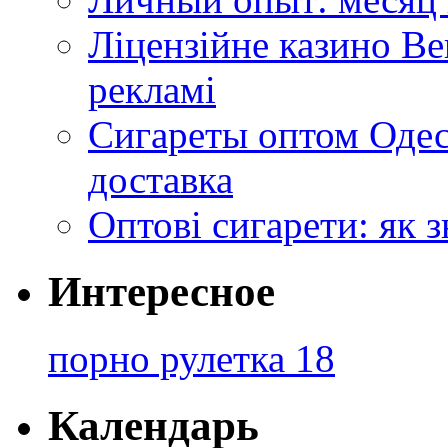
Ліцензійне казино Ве
рекламі
Сигареты оптом Одес
доставка
Оптові сигарети: як 
Интересное
порно рулетка 18
Календарь