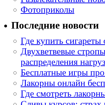
Фотоприколы
Последние новости
Где купить сигареты
Двухветвевые стропы
распределения нагру
Бесплатные игры про
Лакорны онлайн бесп
Где смотреть лакорны
Сливы курсов: страх