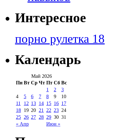
Интересное
порно рулетка 18
Календарь
Май 2026
Пн
Вт
Ср
Чт
Пт
Сб
Вс
1
2
3
4
5
6
7
8
9
10
11
12
13
14
15
16
17
18
19
20
21
22
23
24
25
26
27
28
29
30
31
« Апр
Июн »