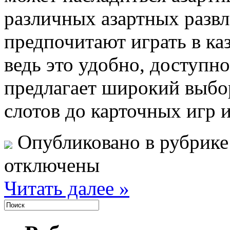
различных азартных разв
предпочитают играть в каз
ведь это удобно, доступно
предлагает широкий выбо
слотов до карточных игр и
Опубликовано в рубрик
отключены
Читать далее »