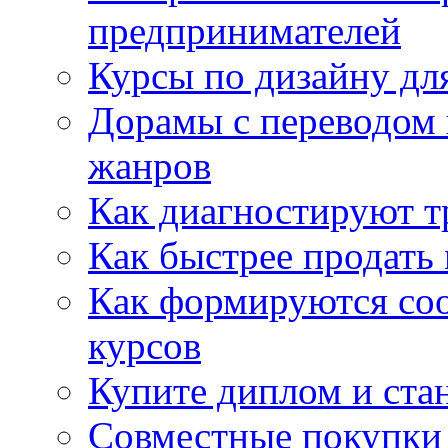
предпринимателей
Курсы по дизайну дл
Дорамы с переводом 
жанров
Как диагностируют т
Как быстрее продать
Как формируются со
курсов
Купите диплом и стан
Совместные покупки 