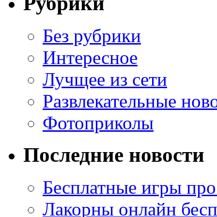
Рубрики
Без рубрики
Интересное
Лучщее из сети
Развлекательные нов
Фотоприколы
Последние новости
Бесплатные игры про
Лакорны онлайн бесп