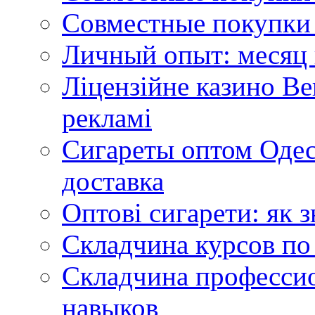
Совместные покупки 
Личный опыт: месяц 
Ліцензійне казино Ве
рекламі
Сигареты оптом Одес
доставка
Оптові сигарети: як 
Складчина курсов по
Складчина профессио
навыков