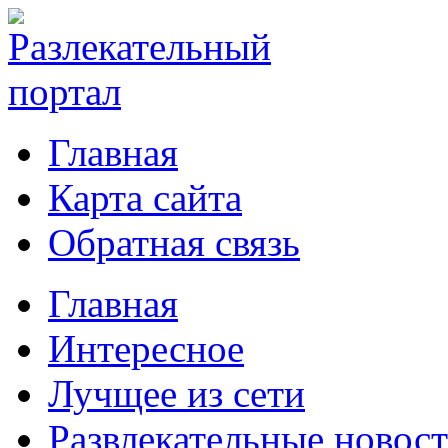
Главная
Карта сайта
Обратная связь
Главная
Интересное
Лучщее из сети
Развлекательные новос