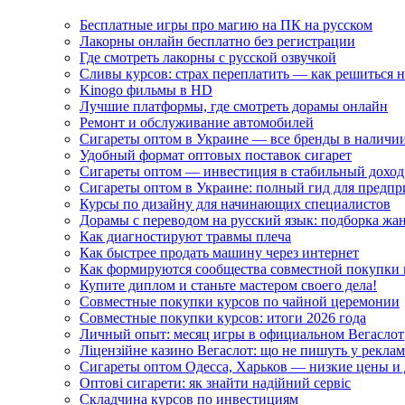
Бесплатные игры про магию на ПК на русском
Лакорны онлайн бесплатно без регистрации
Где смотреть лакорны с русской озвучкой
Сливы курсов: страх переплатить — как решиться 
Kinogo фильмы в HD
Лучшие платформы, где смотреть дорамы онлайн
Ремонт и обслуживание автомобилей
Сигареты оптом в Украине — все бренды в наличи
Удобный формат оптовых поставок сигарет
Сигареты оптом — инвестиция в стабильный доход
Сигареты оптом в Украине: полный гид для предп
Курсы по дизайну для начинающих специалистов
Дорамы с переводом на русский язык: подборка жа
Как диагностируют травмы плеча
Как быстрее продать машину через интернет
Как формируются сообщества совместной покупки 
Купите диплом и станьте мастером своего дела!
Совместные покупки курсов по чайной церемонии
Совместные покупки курсов: итоги 2026 года
Личный опыт: месяц игры в официальном Вегаслот
Ліцензійне казино Вегаслот: що не пишуть у реклам
Сигареты оптом Одесса, Харьков — низкие цены и 
Оптові сигарети: як знайти надійний сервіс
Складчина курсов по инвестициям