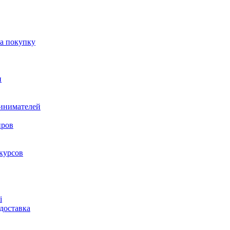
на покупку
и
ринимателей
нров
курсов
і
доставка