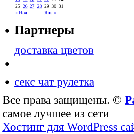
25
26
27
28
29
30
31
« Ноя
Янв »
Партнеры
доставка цветов
секс чат рулетка
Все права защищены. ©
Р
самое лучшее из сети
Хостинг для WordPress са