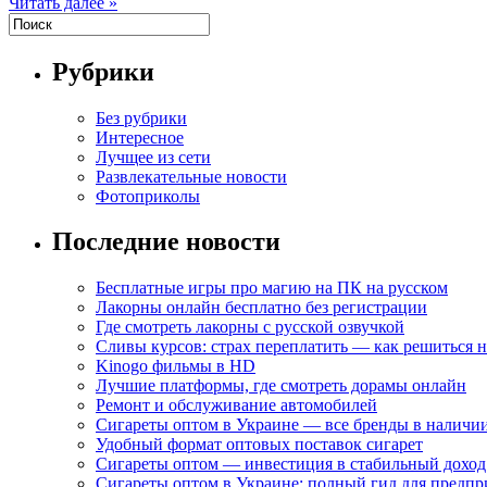
Читать далее »
Рубрики
Без рубрики
Интересное
Лучщее из сети
Развлекательные новости
Фотоприколы
Последние новости
Бесплатные игры про магию на ПК на русском
Лакорны онлайн бесплатно без регистрации
Где смотреть лакорны с русской озвучкой
Сливы курсов: страх переплатить — как решиться 
Kinogo фильмы в HD
Лучшие платформы, где смотреть дорамы онлайн
Ремонт и обслуживание автомобилей
Сигареты оптом в Украине — все бренды в наличи
Удобный формат оптовых поставок сигарет
Сигареты оптом — инвестиция в стабильный доход
Сигареты оптом в Украине: полный гид для предп