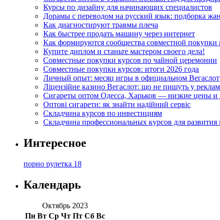
Курсы по дизайну для начинающих специалистов
Дорамы с переводом на русский язык: подборка жа
Как диагностируют травмы плеча
Как быстрее продать машину через интернет
Как формируются сообщества совместной покупки 
Купите диплом и станьте мастером своего дела!
Совместные покупки курсов по чайной церемонии
Совместные покупки курсов: итоги 2026 года
Личный опыт: месяц игры в официальном Вегаслот
Ліцензійне казино Вегаслот: що не пишуть у реклам
Сигареты оптом Одесса, Харьков — низкие цены и 
Оптові сигарети: як знайти надійний сервіс
Складчина курсов по инвестициям
Складчина профессиональных курсов для развития
Интересное
порно рулетка 18
Календарь
Октябрь 2023
Пн
Вт
Ср
Чт
Пт
Сб
Вс