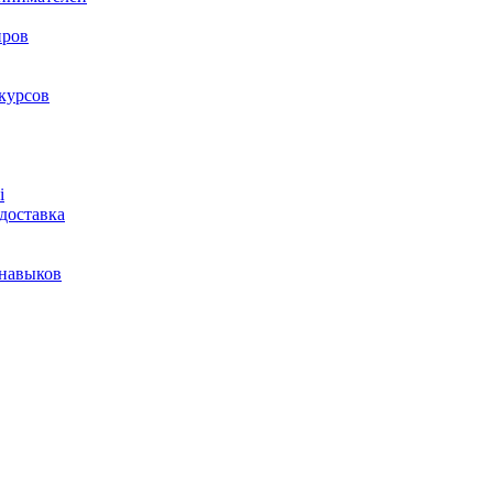
нров
курсов
і
доставка
 навыков