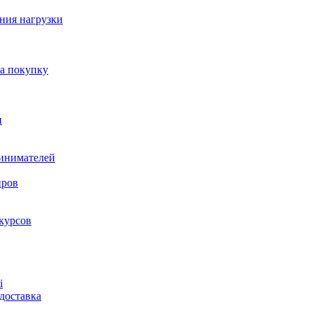
ния нагрузки
на покупку
и
ринимателей
нров
курсов
і
доставка