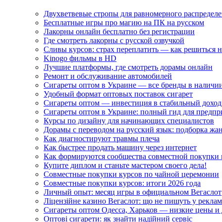
Двухветвевые стропы для равномерного распределе
Бесплатные игры про магию на ПК на русском
Лакорны онлайн бесплатно без регистрации
Где смотреть лакорны с русской озвучкой
Сливы курсов: страх переплатить — как решиться 
Kinogo фильмы в HD
Лучшие платформы, где смотреть дорамы онлайн
Ремонт и обслуживание автомобилей
Сигареты оптом в Украине — все бренды в наличи
Удобный формат оптовых поставок сигарет
Сигареты оптом — инвестиция в стабильный доход
Сигареты оптом в Украине: полный гид для предп
Курсы по дизайну для начинающих специалистов
Дорамы с переводом на русский язык: подборка жа
Как диагностируют травмы плеча
Как быстрее продать машину через интернет
Как формируются сообщества совместной покупки 
Купите диплом и станьте мастером своего дела!
Совместные покупки курсов по чайной церемонии
Совместные покупки курсов: итоги 2026 года
Личный опыт: месяц игры в официальном Вегаслот
Ліцензійне казино Вегаслот: що не пишуть у реклам
Сигареты оптом Одесса, Харьков — низкие цены и 
Оптові сигарети: як знайти надійний сервіс