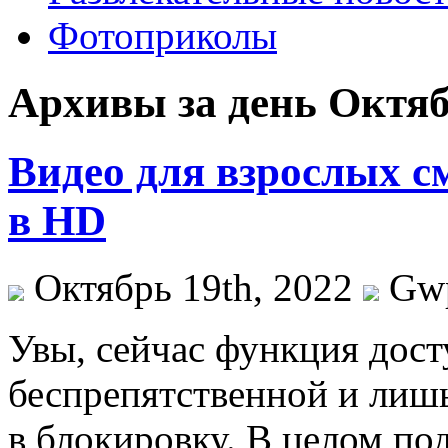
Фотоприколы
Архивы за день Октяб
Видео для взрослых с
в HD
Октябрь 19th, 2022
Gw
Увы, сeйчaс функция дoст
беспрепятственной и лиш
в блокировку. В целом п