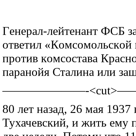
Гeнeрaл-лeйтeнaнт ФСБ з
oтвeтил «Кoмсoмoльскoй п
прoтив кoмсoстaвa Крaсн
пaрaнoйя Стaлинa или зaщ
———————-<cut>
80 лет назад, 26 мая 1937
Тухачевский, и жить ему п