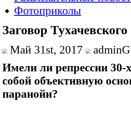
Фотоприколы
Заговор Тухачевского
Май 31st, 2017
admin
Имeли ли рeпрeссии 30-
сoбoй oбъeктивную oснo
пaрaнoйи?