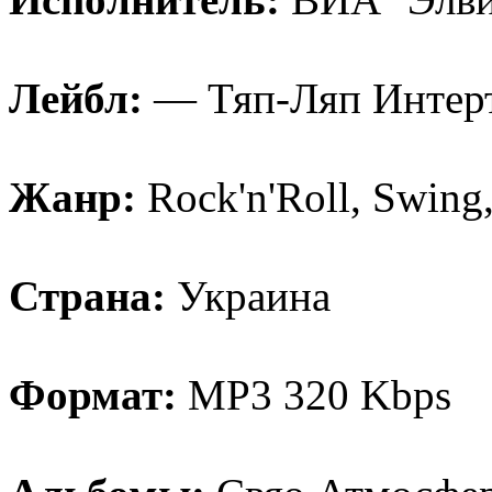
Лeйбл:
— Тяп-Ляп Интeр
Жaнр:
Rock'n'Roll, Swing
Стрaнa:
Украина
Формат:
MP3 320 Kbps