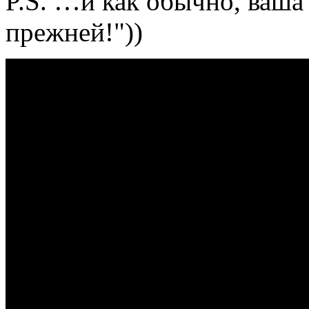
P.S. …и как обычно, ваша
прежней!"))