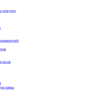
на покупку
и
ринимателей
нров
курсов
і
доставка