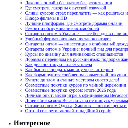
Лакорны онлайн бесплатно без регистрации
Где смотреть лакорны с русской озвучкой
Сливы курсов: страх переплатить — как решиться 
Kinogo фильмы в HD
Лучшие платформы, где смотреть дорамы онлайн
Ремонт и обслуживание автомобилей
Сигареты оптом в Украине — все бренды в наличи
Удобный формат оптовых поставок сигарет
Сигареты оптом — инвестиция в стабильный доход
Сигареты оптом в Украине: полный гид для предп
Курсы по дизайну для начинающих специалистов
Дорамы с переводом на русский язык: подборка жа
Как диагностируют травмы плеча
Как быстрее продать машину через интернет
Как формируются сообщества совместной покупки 
Купите диплом и станьте мастером своего дела!
Совместные покупки курсов по чайной церемонии
Совместные покупки курсов: итоги 2026 года
Личный опыт: месяц игры в официальном Вегаслот
Ліцензійне казино Вегаслот: що не пишуть у реклам
Сигареты оптом Одесса, Харьков — низкие цены и 
Оптові сигарети: як знайти надійний сервіс
Интересное