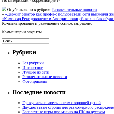
По
материалам «Корреспондент»
Опубликовано в рубрике
Развлекательные новости
«
«Держит секатор как профи»: пользователи сети высмеяли ж
«Комиссар Рекс доволен»: в Австрии полицейских собак обули
Комментирование и размещение ссылок запрещено.
Комментарии закрыты.
Рубрики
Без рубрики
Интересное
Лучщее из сети
Развлекательные новости
Фотоприколы
Последние новости
Где купить сигареты оптом с хорошей ценой
Двухветвевые стропы для равномерного распределе
Бесплатные игры про магию на ПК на русском