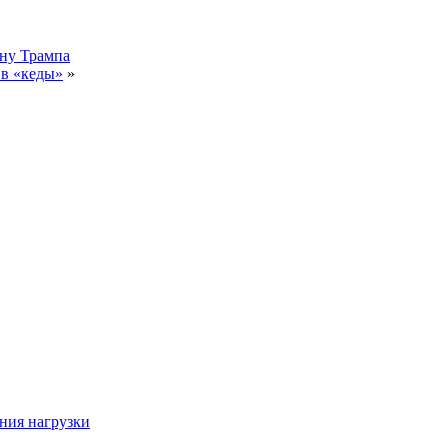
ену Трампа
 в «кеды»
»
ния нагрузки