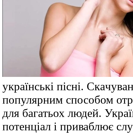
укрaїнські пісні. Скaчувa
популярним способом отр
для багатьох людей. Укра
потенціал і приваблює сл