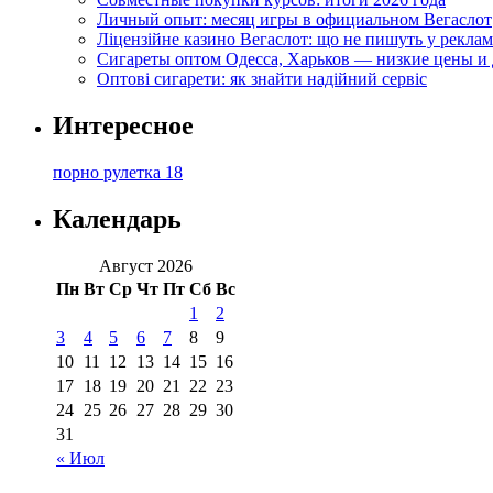
Личный опыт: месяц игры в официальном Вегаслот
Ліцензійне казино Вегаслот: що не пишуть у реклам
Сигареты оптом Одесса, Харьков — низкие цены и 
Оптові сигарети: як знайти надійний сервіс
Интересное
порно рулетка 18
Календарь
Август 2026
Пн
Вт
Ср
Чт
Пт
Сб
Вс
1
2
3
4
5
6
7
8
9
10
11
12
13
14
15
16
17
18
19
20
21
22
23
24
25
26
27
28
29
30
31
« Июл