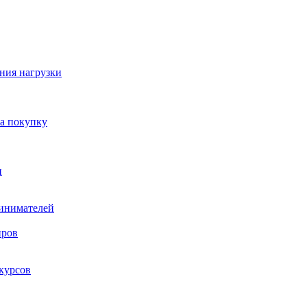
ния нагрузки
на покупку
и
ринимателей
нров
курсов