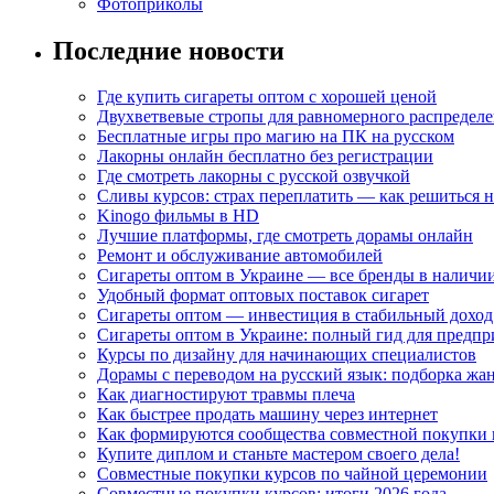
Фотоприколы
Последние новости
Где купить сигареты оптом с хорошей ценой
Двухветвевые стропы для равномерного распределе
Бесплатные игры про магию на ПК на русском
Лакорны онлайн бесплатно без регистрации
Где смотреть лакорны с русской озвучкой
Сливы курсов: страх переплатить — как решиться 
Kinogo фильмы в HD
Лучшие платформы, где смотреть дорамы онлайн
Ремонт и обслуживание автомобилей
Сигареты оптом в Украине — все бренды в наличи
Удобный формат оптовых поставок сигарет
Сигареты оптом — инвестиция в стабильный доход
Сигареты оптом в Украине: полный гид для предп
Курсы по дизайну для начинающих специалистов
Дорамы с переводом на русский язык: подборка жа
Как диагностируют травмы плеча
Как быстрее продать машину через интернет
Как формируются сообщества совместной покупки 
Купите диплом и станьте мастером своего дела!
Совместные покупки курсов по чайной церемонии
Совместные покупки курсов: итоги 2026 года