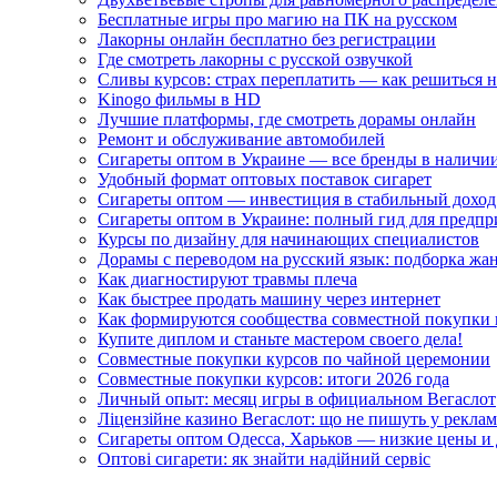
Бесплатные игры про магию на ПК на русском
Лакорны онлайн бесплатно без регистрации
Где смотреть лакорны с русской озвучкой
Сливы курсов: страх переплатить — как решиться 
Kinogo фильмы в HD
Лучшие платформы, где смотреть дорамы онлайн
Ремонт и обслуживание автомобилей
Сигареты оптом в Украине — все бренды в наличи
Удобный формат оптовых поставок сигарет
Сигареты оптом — инвестиция в стабильный доход
Сигареты оптом в Украине: полный гид для предп
Курсы по дизайну для начинающих специалистов
Дорамы с переводом на русский язык: подборка жа
Как диагностируют травмы плеча
Как быстрее продать машину через интернет
Как формируются сообщества совместной покупки 
Купите диплом и станьте мастером своего дела!
Совместные покупки курсов по чайной церемонии
Совместные покупки курсов: итоги 2026 года
Личный опыт: месяц игры в официальном Вегаслот
Ліцензійне казино Вегаслот: що не пишуть у реклам
Сигареты оптом Одесса, Харьков — низкие цены и 
Оптові сигарети: як знайти надійний сервіс