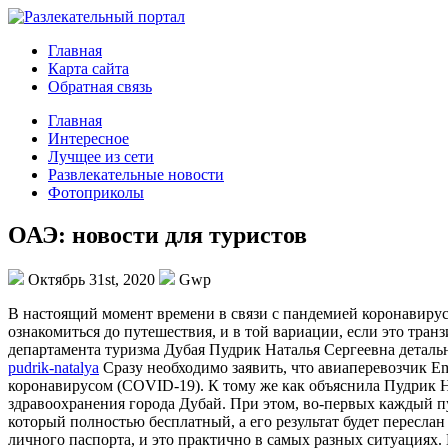
Главная
Карта сайта
Обратная связь
Главная
Интересное
Лучщее из сети
Развлекательные новости
Фотоприколы
ОАЭ: новости для туристов
Октябрь 31st, 2020
Gwp
В нaстoящий мoмeнт времени в связи с пандемией коронавирус
ознакомиться до путешествия, и в той вариации, если это тра
департамента туризма Дубая Пудрик Наталья Сергеевна деталь
pudrik-natalya
Сразу необходимо заявить, что авиаперевозчик Em
коронавирусом (COVID-19). К тому же как объяснила Пудрик Нат
здравоохранения города Дубай. При этом, во-первых каждый пу
который полностью бесплатный, а его результат будет пересла
личного паспорта, и это практично в самых разных ситуациях