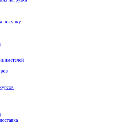
на покупку
и
ринимателей
нров
курсов
і
доставка