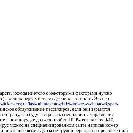
рств, исходя из этого с некоторыми факторами нужно
) в общих чертах и через Дубай в частности. Эксперт
/e-tickets.org.ua/last-minute/chto-zhdet-turistov-v-dubae-ekspert-
цинское обслуживание пассажиров, если они заразятся
 по трапу, его будут встречать специалисты управления
ательном порядке должен пройти ПЦР-тест на Covid-19,
авирус можно на специализированном сайте написав номер
личного посещения Дубая не трудно перейдя по предложенной