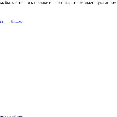
м, быть готовым к поездке и выяснить, что ожидает в указанно
сте, — Ляшко
ния нагрузки