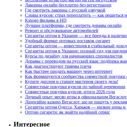
Лакорны онлайн бесплатно без регистрации
Где смотреть лакорны с русской озвучкой
Сливы курсов: страх переплатить — как решиться 
Kinogo фильмы в HD
Лучшие платформы, где смотреть дорамы онлайн
Ремонт и обслуживание автомобилей
Сигареты оптом в Украине — все бренды в наличи
Удобный формат оптовых поставок сигарет
Сигареты оптом — инвестиция в стабильный доход
Сигареты оптом в Украине: полный гид для предп
Курсы по дизайну для начинающих специалистов
Дорамы с переводом на русский язык: подборка жа
Как диагностируют травмы плеча
Как быстрее продать машину через интернет
Как формируются сообщества совместной покупки 
Купите диплом и станьте мастером своего дела!
Совместные покупки курсов по чайной церемонии
Совместные покупки курсов: итоги 2026 года
Личный опыт: месяц игры в официальном Вегаслот
Ліцензійне казино Вегаслот: що не пишуть у реклам
Сигареты оптом Одесса, Харьков — низкие цены и 
Оптові сигарети: як знайти надійний сервіс
Интересное