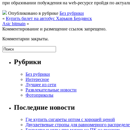
при образовании побуждения на web-ресурсе пройдя по актуа
Опубликовано в рубрике
Без рубрики
«
Купить билет на автобус Харьков Бердянск
Asic bitmain
»
Комментирование и размещение ссылок запрещено.
Комментарии закрыты.
Рубрики
Без рубрики
Интересное
Лучщее из сети
Развлекательные новости
Фотоприколы
Последние новости
Где купить сигареты оптом с хорошей ценой
Двухветвевые стропы для равномерного распределе
Бесплатные игры про магию на ПК на русском