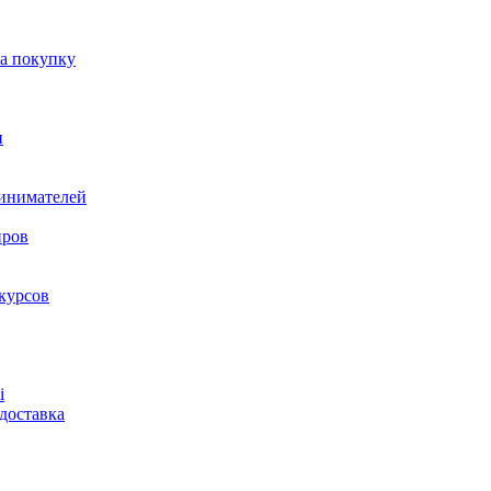
на покупку
и
ринимателей
нров
курсов
і
доставка