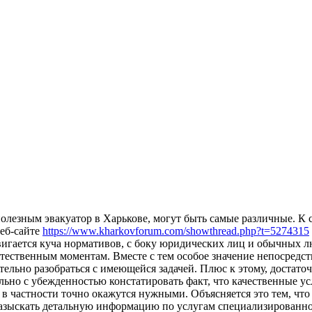
полезным эвакуатор в Харькове, могут быть самые различные. К 
веб-сайте
https://www.kharkovforum.com/showthread.php?t=5274315
вигается куча нормативов, с боку юридических лиц и обычных лю
стественным моментам. Вместе с тем особое значение непосредс
ьно разобраться с имеющейся задачей. Плюс к этому, достаточ
льно с убежденностью констатировать факт, что качественные у
в частности точно окажутся нужными. Объясняется это тем, что
азыскать детальную информацию по услугам специализированно