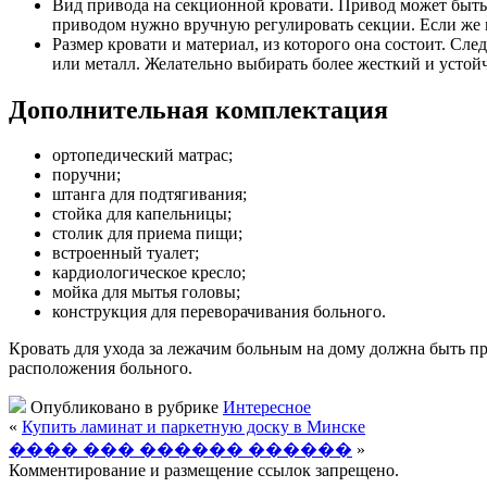
Вид привода на секционной кровати. Привод может быть
приводом нужно вручную регулировать секции. Если же м
Размер кровати и материал, из которого она состоит. Сл
или металл. Желательно выбирать более жесткий и устой
Дополнительная комплектация
ортопедический матрас;
поручни;
штанга для подтягивания;
стойка для капельницы;
столик для приема пищи;
встроенный туалет;
кардиологическое кресло;
мойка для мытья головы;
конструкция для переворачивания больного.
Кровать для ухода за лежачим больным на дому должна быть п
расположения больного.
Опубликовано в рубрике
Интересное
«
Купить ламинат и паркетную доску в Минске
���� ��� ������ ������
»
Комментирование и размещение ссылок запрещено.