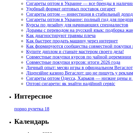
Сигареты оптом в Украине — все бренды в наличи
Удобный формат оптовых поставок сигарет
Сигареты оптом — инвестиция в стабильный доход
Сигареты оптом в Украине: полный гид для предп
Курсы по дизайну для начинающих специалистов
Дорамы с переводом на русский язык: подборка жа
Как диагностируют травмы плеча
Как быстрее продать машину через интернет
Как формируются сообщества совместной покупки 
Купите диплом и станьте мастером своего дела!
Совместные покупки курсов по чайной церемонии
Совместные покупки курсов: итоги 2026 года
Личный опыт: месяц игры в официальном Вегаслот
Ліцензійне казино Вегаслот: що не пишуть у реклам
Сигареты оптом Одесса, Харьков — низкие цены и 
Оптові сигарети: як знайти надійний сервіс
Интересное
порно рулетка 18
Календарь