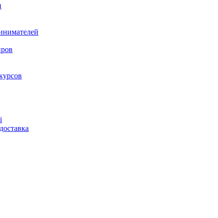
и
ринимателей
нров
курсов
і
доставка