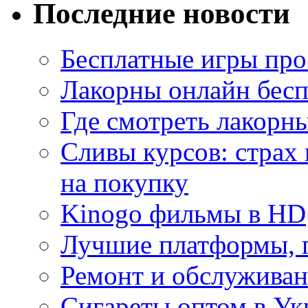
Последние новости
Бесплатные игры про
Лакорны онлайн бесп
Где смотреть лакорны
Сливы курсов: страх
на покупку
Kinogo фильмы в HD
Лучшие платформы, г
Ремонт и обслуживан
Сигареты оптом в Ук