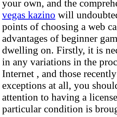
your own, and the compreh
vegas kazino
will undoubted
points of choosing a web ca
advantages of beginner gamb
dwelling on. Firstly, it is ne
in any variations in the pro
Internet , and those recentl
exceptions at all, you shoul
attention to having a license
particular condition is bro