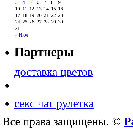
3
4
5
6
7
8
9
10
11
12
13
14
15
16
17
18
19
20
21
22
23
24
25
26
27
28
29
30
31
« Июл
Партнеры
доставка цветов
секс чат рулетка
Все права защищены. ©
Р