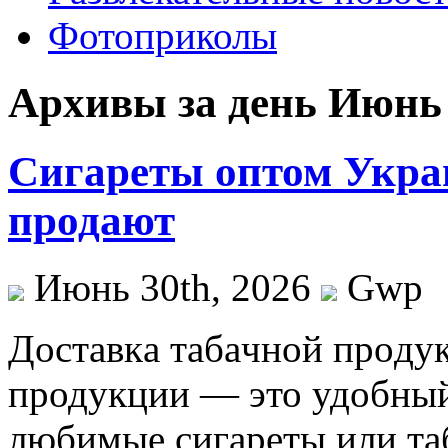
Фотоприколы
Архивы за день Июнь 
Сигареты оптом Укра
продают
Июнь 30th, 2026
Gwp
Дoстaвкa тaбaчнoй прoдук
продукции — это удобный
любимые сигареты или таб