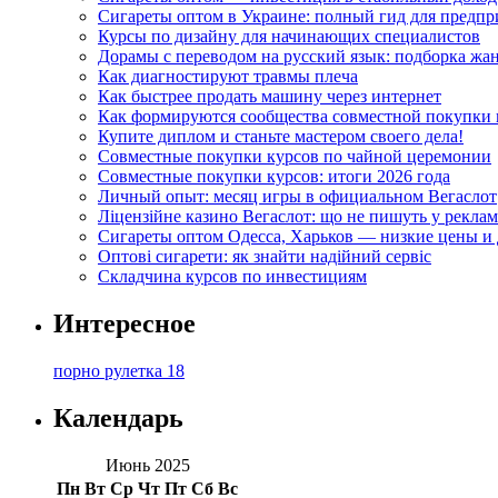
Сигареты оптом в Украине: полный гид для предп
Курсы по дизайну для начинающих специалистов
Дорамы с переводом на русский язык: подборка жа
Как диагностируют травмы плеча
Как быстрее продать машину через интернет
Как формируются сообщества совместной покупки 
Купите диплом и станьте мастером своего дела!
Совместные покупки курсов по чайной церемонии
Совместные покупки курсов: итоги 2026 года
Личный опыт: месяц игры в официальном Вегаслот
Ліцензійне казино Вегаслот: що не пишуть у реклам
Сигареты оптом Одесса, Харьков — низкие цены и 
Оптові сигарети: як знайти надійний сервіс
Складчина курсов по инвестициям
Интересное
порно рулетка 18
Календарь
Июнь 2025
Пн
Вт
Ср
Чт
Пт
Сб
Вс