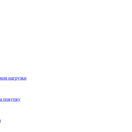
ния нагрузки
на покупку
и