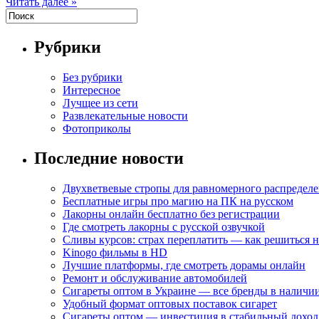
Читать далее »
Рубрики
Без рубрики
Интересное
Лучщее из сети
Развлекательные новости
Фотоприколы
Последние новости
Двухветвевые стропы для равномерного распределе
Бесплатные игры про магию на ПК на русском
Лакорны онлайн бесплатно без регистрации
Где смотреть лакорны с русской озвучкой
Сливы курсов: страх переплатить — как решиться 
Kinogo фильмы в HD
Лучшие платформы, где смотреть дорамы онлайн
Ремонт и обслуживание автомобилей
Сигареты оптом в Украине — все бренды в наличи
Удобный формат оптовых поставок сигарет
Сигареты оптом — инвестиция в стабильный доход