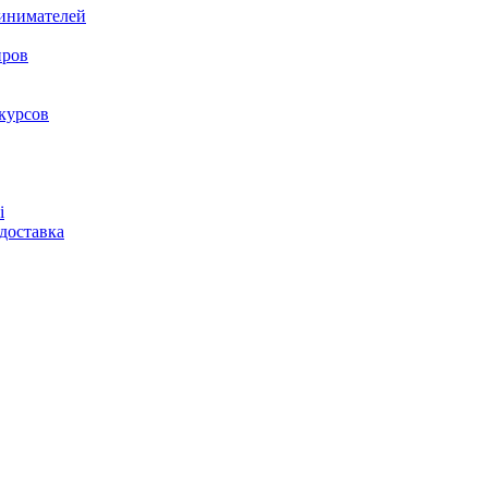
ринимателей
нров
курсов
і
доставка