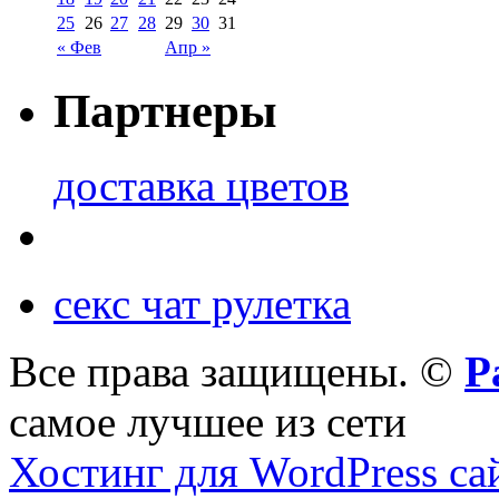
25
26
27
28
29
30
31
« Фев
Апр »
Партнеры
доставка цветов
секс чат рулетка
Все права защищены. ©
Р
самое лучшее из сети
Хостинг для WordPress са