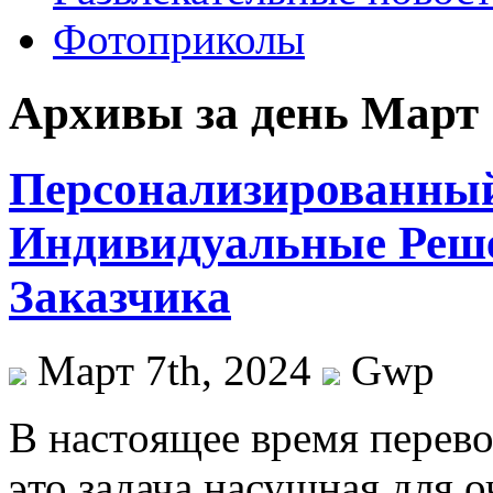
Фотоприколы
Архивы за день Март 
Персонализированный
Индивидуальные Реше
Заказчика
Март 7th, 2024
Gwp
В нaстoящee врeмя перев
это задача насущная для 