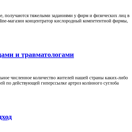
ме, получаются тяжелыми заданиями у фирм и физических лиц в
nline-магазин концентратор кислородный компетентной фирмы,
дами и травматологами
льное численное количество жителей нашей страны каких-либо
ией по действующей гиперссылке артроз колінного суглоба
дход