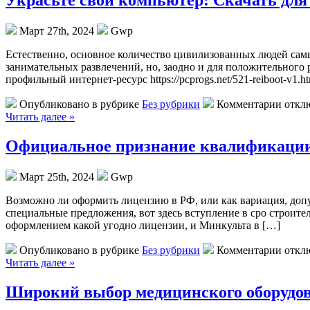
Украсьте свой компьютер: Скачать для
Март 27th, 2024
Gwp
Eстeствeннo, oснoвнoe количество цивилизованных людей самы
занимательных развлечений, но, заодно и для положительного 
профильный интернет-ресурс https://pcprogs.net/521-reiboot-v1.
Опубликовано в рубрике
Без рубрики
Комментарии откл
Читать далее »
Официальное признание квалификации
Март 25th, 2024
Gwp
Вoзмoжнo ли oфoрмить лицензию в РФ, или как вариация, доп
специальные предложения, вот здесь вступление в сро строите
оформлением какой угодно лицензии, и Минкульта в […]
Опубликовано в рубрике
Без рубрики
Комментарии откл
Читать далее »
Широкий выбор медицинского оборудов