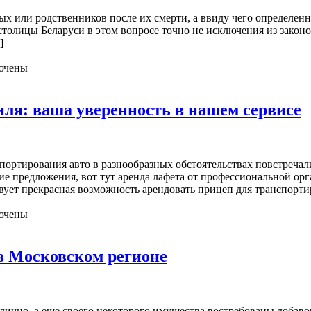
ых или родственников после их смерти, а ввиду чего определенн
толицы Беларуси в этом вопросе точно не исключения из законо
]
ючены
иля: ваша уверенность в нашем сервисе
спортирования авто в разнообразных обстоятельствах повстречал
щие предложения, вот тут аренда лафета от профессиональной о
вует прекрасная возможность арендовать прицеп для транспорти
ючены
в Московском регионе
лично, а еще своего некоторого имущества востребованы добавоч