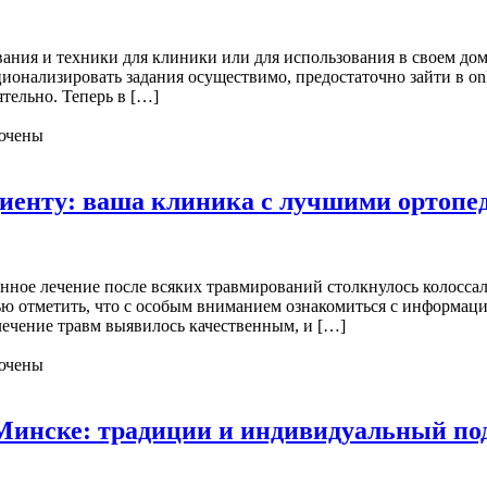
вания и техники для клиники или для использования в своем до
ционализировать задания осуществимо, предостаточно зайти в o
ятельно. Теперь в […]
ючены
иенту: ваша клиника с лучшими ортопе
енное лечение после всяких травмирований столкнулось колосса
тью отметить, что с особым вниманием ознакомиться с информац
лечение травм выявилось качественным, и […]
ючены
Минске: традиции и индивидуальный по