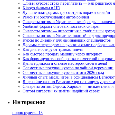
Сливы курсов: страх переплатить — как решиться 
Kinogo фильмы в HD
Лучшие платформы, где смотреть дорамы онлайн
Ремонт и обслуживание автомобилей
Сигареты оптом в Украине — все бренды в наличи
Удобный формат оптовых поставок сигарет
Сигареты оптом — инвестиция в стабильный доход
Сигареты оптом в Украине: полный гид для предп
Курсы по дизайну для начинающих специалистов
Дорамы с переводом на русский язык: подборка жа
Как диагностируют травмы плеча
Как быстрее продать машину через интернет
Как формируются сообщества совместной покупки 
Купите диплом и станьте мастером своего дела!
Совместные покупки курсов по чайной церемонии
Совместные покупки курсов: итоги 2026 года
Личный опыт: месяц игры в официальном Вегаслот
Ліцензійне казино Вегаслот: що не пишуть у реклам
Сигареты оптом Одесса, Харьков — низкие цены и 
Оптові сигарети: як знайти надійний сервіс
Интересное
порно рулетка 18