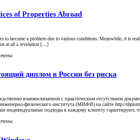
rices of Properties Abroad
tates to become a problem due to various conditions. Meanwhile, it is rea
not at all a revelation […]
ючены
тоящий диплом в России без риска
едственно взаимосвязанной с практическим отсутствием докуме
женерно-физического института (МИФИ) на сайте http://diploms
аши индивидуальные подходы к каждому клиенту гарантируют, ч
ючены