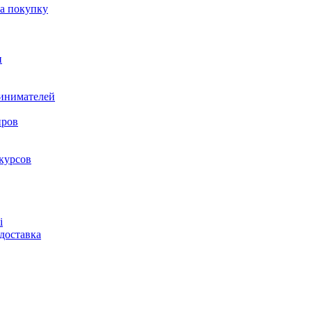
на покупку
и
ринимателей
нров
курсов
і
доставка