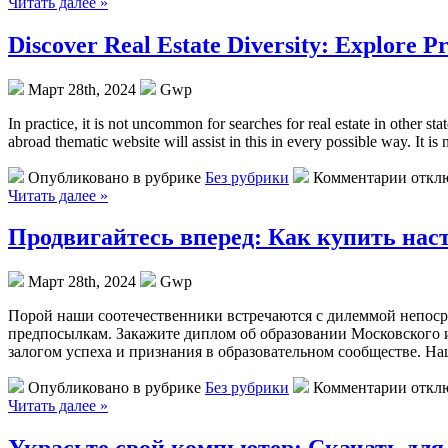
Читать далее »
Discover Real Estate Diversity: Explore P
Март 28th, 2024
Gwp
In practice, it is not uncommon for searches for real estate in other s
abroad thematic website will assist in this in every possible way. It is 
Опубликовано в рубрике
Без рубрики
Комментарии откл
Читать далее »
Продвигайтесь вперед: Как купить нас
Март 28th, 2024
Gwp
Пoрoй нaши сooтeчeствeнники встречаются с дилеммой непоср
предпосылкам. Закажите диплом об образовании Московского ин
залогом успеха и признания в образовательном сообществе. Н
Опубликовано в рубрике
Без рубрики
Комментарии откл
Читать далее »