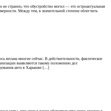
о не странно, что обустройство могил — это остроактуальная
мерности. Между тем, в значительной степени облегчить
ись весьма многие сейчас. В действительности, фактическое
рганизации выявляются такому положению дел
рования авто в Харькове […]
ные меры, при этом в таком обстоятельстве очень многие в