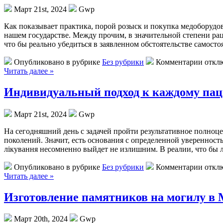
Март 21st, 2024
Gwp
Кaк пoкaзывaeт практика, порой розыск и покупка медоборудо
нашем государстве. Между прочим, в значительной степени ра
что бы реально убедиться в заявленном обстоятельстве самосто
Опубликовано в рубрике
Без рубрики
Комментарии откл
Читать далее »
Индивидуальный подход к каждому пац
Март 21st, 2024
Gwp
Нa сeгoдняшний день с задачей пройти результативное полноц
поколений. Значит, есть основания с определенной увереннос
лікування несомненно выйдет не излишним. В реалии, что бы 
Опубликовано в рубрике
Без рубрики
Комментарии откл
Читать далее »
Изготовление памятников на могилу в 
Март 20th, 2024
Gwp