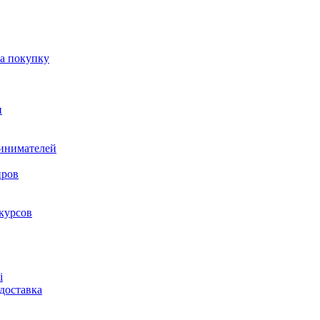
на покупку
и
ринимателей
нров
курсов
і
доставка