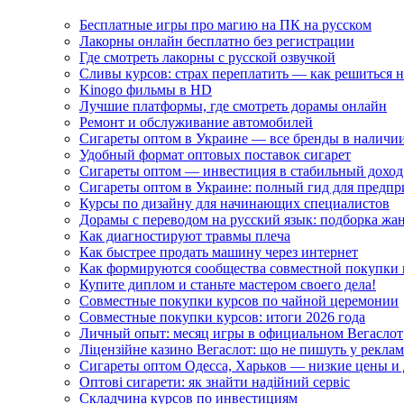
Бесплатные игры про магию на ПК на русском
Лакорны онлайн бесплатно без регистрации
Где смотреть лакорны с русской озвучкой
Сливы курсов: страх переплатить — как решиться 
Kinogo фильмы в HD
Лучшие платформы, где смотреть дорамы онлайн
Ремонт и обслуживание автомобилей
Сигареты оптом в Украине — все бренды в наличи
Удобный формат оптовых поставок сигарет
Сигареты оптом — инвестиция в стабильный доход
Сигареты оптом в Украине: полный гид для предп
Курсы по дизайну для начинающих специалистов
Дорамы с переводом на русский язык: подборка жа
Как диагностируют травмы плеча
Как быстрее продать машину через интернет
Как формируются сообщества совместной покупки 
Купите диплом и станьте мастером своего дела!
Совместные покупки курсов по чайной церемонии
Совместные покупки курсов: итоги 2026 года
Личный опыт: месяц игры в официальном Вегаслот
Ліцензійне казино Вегаслот: що не пишуть у реклам
Сигареты оптом Одесса, Харьков — низкие цены и 
Оптові сигарети: як знайти надійний сервіс
Складчина курсов по инвестициям