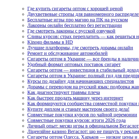
Где купить сигареты оптом с хорошей ценой
Двухветвевые стропы для равномерного распределе
Бесплатные игры про магию на ПК на русском
Лакорны онлайн бесплатно без регистрации
Где смотреть лакорны с русской озвучкой
Сливы курсов: страх переплатить — как решиться 
Kinogo фильмы в HD
Лучшие платформы, где смотреть дорамы онлайн
Ремонт и обслуживание автомобилей
Сигареты оптом в Украине — все бренды в наличи
Удобный формат оптовых поставок сигарет
Сигареты оптом — инвестиция в стабильный доход
Сигареты оптом в Украине: полный гид для предп
Курсы по дизайну для начинающих специалистов
Дорамы с переводом на русский язык: подборка жа
Как диагностируют травмы плеча
Как быстрее продать машину через интернет
Как формируются сообщества совместной покупки 
Купите диплом и станьте мастером своего дела!
Совместные покупки курсов по чайной церемонии
Совместные покупки курсов: итоги 2026 года
Личный опыт: месяц игры в официальном Вегаслот
Ліцензійне казино Вегаслот: що не пишуть у реклам
Сигареты оптом Одесса, Харьков — низкие цены и 