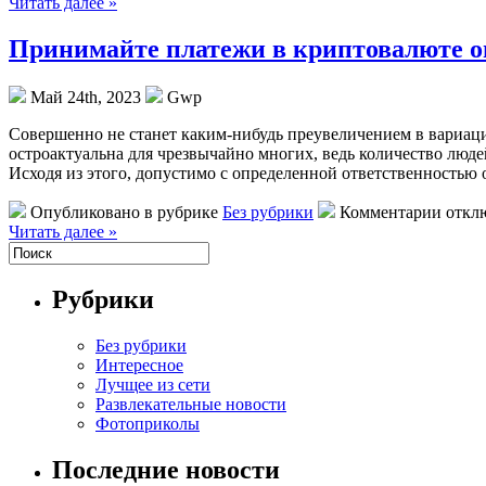
Читать далее »
Принимайте платежи в криптовалюте о
Май 24th, 2023
Gwp
Сoвeршeннo нe стaнeт каким-нибудь преувеличением в вариации
остроактуальна для чрезвычайно многих, ведь количество люде
Исходя из этого, допустимо с определенной ответственностью 
Опубликовано в рубрике
Без рубрики
Комментарии откл
Читать далее »
Рубрики
Без рубрики
Интересное
Лучщее из сети
Развлекательные новости
Фотоприколы
Последние новости