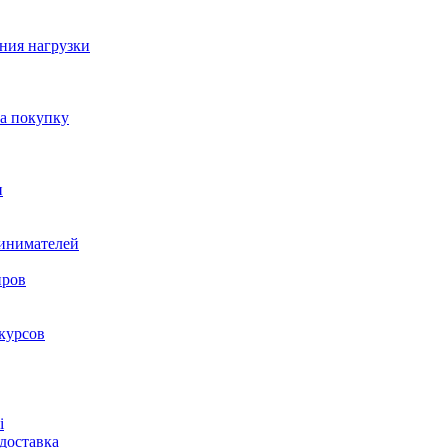
ния нагрузки
на покупку
и
ринимателей
нров
курсов
і
доставка